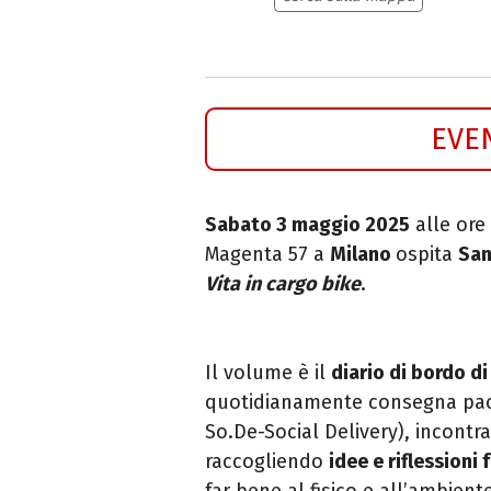
EVE
Sabato 3 maggio 2025
alle ore 
Magenta 57
a
Milano
ospita
San
Vita in cargo bike
.
Il volume è il
d
iario di bordo di
quotidianamente consegna pa
So.De-Social Delivery), incontr
raccogliendo
idee e riflessioni 
far bene al fisico e all’ambien