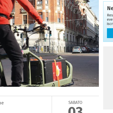
Ne
Res
eve
isc
SABATO
ne
03