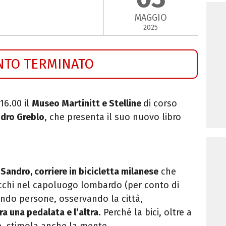
MAGGIO
2025
NTO TERMINATO
16.00 il
Museo Martinitt e Stelline
di corso
dro Greblo
, che presenta il suo nuovo libro
 Sandro, corriere in bicicletta milanese
che
cchi nel capoluogo lombardo
(per conto di
ando persone, osservando la città,
fra una pedalata e l’altra
. Perché la bici, oltre a
te, stimola anche la mente.