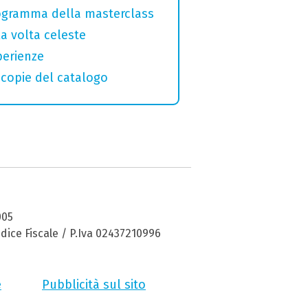
programma della masterclass
la volta celeste
perienze
macopie del catalogo
005
dice Fiscale / P.Iva 02437210996
e
Pubblicità sul sito