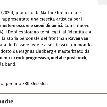
(2020), prodotto da Martin Ehrencrona e
appresentato una crescita artistica per il
mosfere oscure e suoni dinamici
. Con il nuovo
4), i Dool esplorano temi legati all’identità e al
lla storia personale del frontman
Raven van
sità dell’essere fedele a se stessi in un mondo
rodotto da Magnus Lindberg e masterizzato da
menti di
rock progressivo, metal e post-rock
,
lla band.
ro;
per info
380 3645564.
 anche