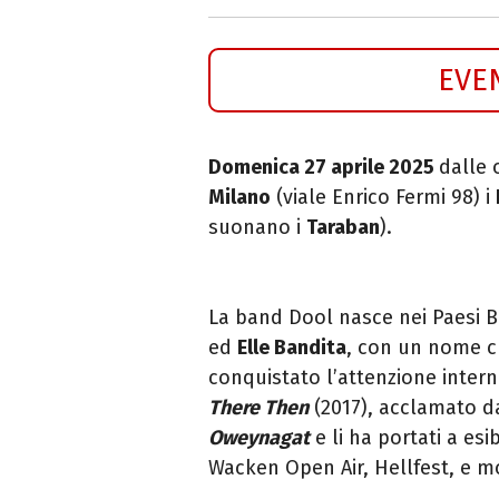
EVE
Domenica 27 aprile 2025
dalle 
Milano
(viale Enrico Fermi 98) i
suonano i
Taraban
).
La band
Dool nasce nei Paesi B
ed
Elle Bandita
, con un nome c
conquistato l’attenzione inter
There Then
(2017), acclamato da
Oweynagat
e li ha portati a esi
Wacken Open Air, Hellfest, e mol