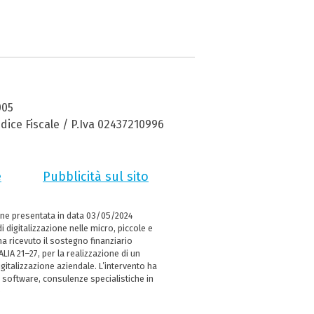
005
dice Fiscale / P.Iva 02437210996
e
Pubblicità sul sito
ne presentata in data 03/05/2024
i digitalizzazione nelle micro, piccole e
 ricevuto il sostegno finanziario
LIA 21–27, per la realizzazione di un
italizzazione aziendale. L’intervento ha
 software, consulenze specialistiche in
e