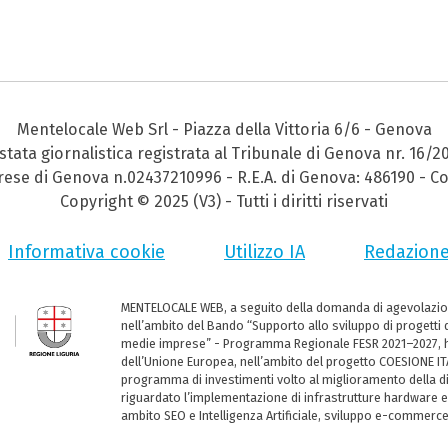
Mentelocale Web Srl - Piazza della Vittoria 6/6 - Genova
stata giornalistica registrata al Tribunale di Genova nr. 16/2
prese di Genova n.02437210996 - R.E.A. di Genova: 486190 - Co
Copyright © 2025 (V3) - Tutti i diritti riservati
Informativa cookie
Utilizzo IA
Redazion
MENTELOCALE WEB, a seguito della domanda di agevolazio
nell’ambito del Bando “Supporto allo sviluppo di progetti d
medie imprese” - Programma Regionale FESR 2021–2027, ha
dell’Unione Europea, nell’ambito del progetto COESIONE ITA
programma di investimenti volto al miglioramento della dig
riguardato l’implementazione di infrastrutture hardware e
ambito SEO e Intelligenza Artificiale, sviluppo e-commerc