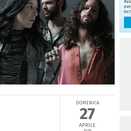
Res
eve
isc
DOMENICA
27
APRILE
2025