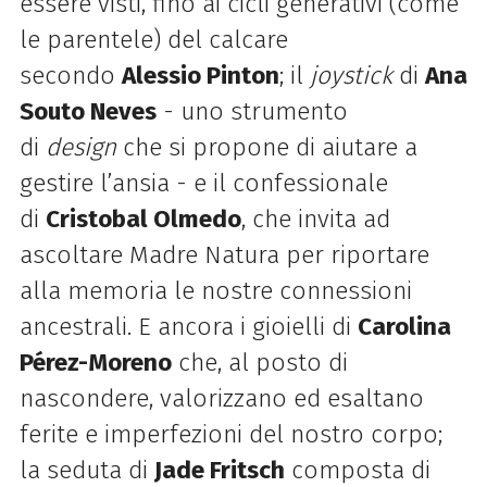
essere visti, fino ai cicli generativi (come
le parentele) del calcare
secondo
Alessio Pinton
; il
joystick
di
Ana
Souto Neves
- uno strumento
di
design
che si propone di aiutare a
gestire l’ansia - e il confessionale
di
Cristobal Olmedo
, che invita ad
ascoltare Madre Natura per riportare
alla memoria le nostre connessioni
ancestrali. E ancora i gioielli di
Carolina
Pérez-Moreno
che, al posto di
nascondere, valorizzano ed esaltano
ferite e imperfezioni del nostro corpo;
la seduta di
Jade Fritsch
composta di