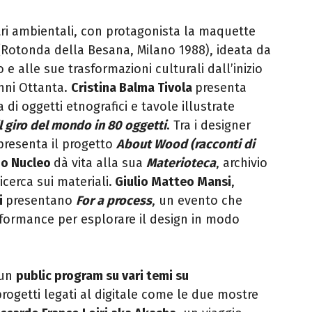
ri ambientali, con protagonista la maquette
(Rotonda della Besana, Milano 1988), ideata da
e alle sue trasformazioni culturali dall’inizio
anni Ottanta.
Cristina Balma Tivola
presenta
di oggetti etnografici e tavole illustrate
il giro del mondo in 80 oggetti
. Tra i designer
presenta il progetto
About Wood (racconti di
io Nucleo
dà vita alla sua
Materioteca
, archivio
icerca sui materiali.
Giulio Matteo Mansi
,
i
presentano
For a process
, un evento che
rformance per esplorare il design in modo
 un
public program su vari temi su
ogetti legati al digitale come le due mostre