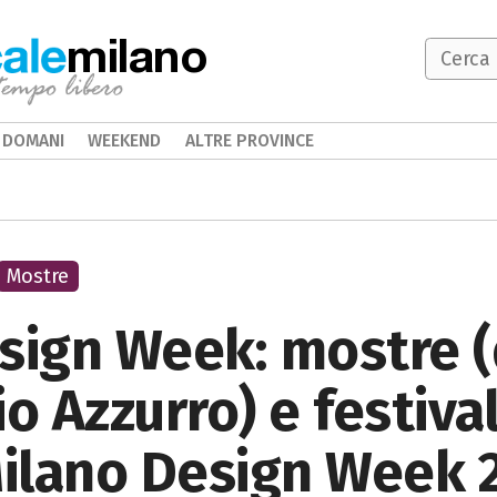
milano
DOMANI
WEEKEND
ALTRE PROVINCE
Mostre
esign Week: mostre 
io Azzurro) e festiva
Milano Design Week 