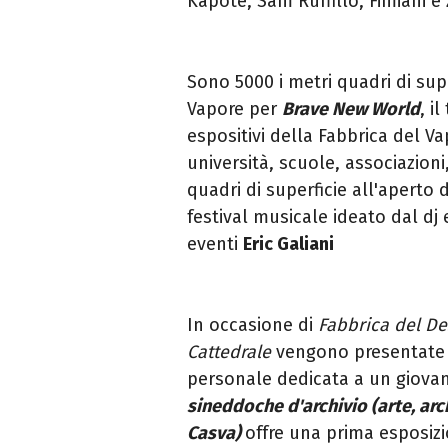
Kapote, Sam Ruffillo, Fimiani e 
Sono 5000 i metri quadri di sup
Vapore per
Brave New
World
, i
espositivi della Fabbrica del 
università, scuole, associazioni
quadri di superficie all'aperto
festival musicale ideato dal dj
eventi
Eric Galiani
In occasione di
Fabbrica del D
Cattedrale
vengono presentate u
personale dedicata a un giova
sineddoche d'archivio (arte, arc
Casva)
offre una prima esposizi