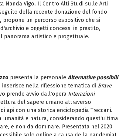
ta Nanda Vigo. Il Centro Alti Studi sulle Arti
 seguito della recente donazione del fondo
di, propone un percorso espositivo che si
'archivio e oggetti concessi in prestito,
el panorama artistico e progettuale.
ozzo
presenta la personale
Alternative possibili
i inserisce nella riflessione tematica di
Brave
tivo prende avvio dall'opera
Interazioni
rilettura del sapere umano attraverso
e di api con una storica enciclopedia Treccani.
ra umanità e natura, considerando quest'ultima
care, e non da dominare. Presentata nel 2020
cessibile solo online a causa della pandemia),