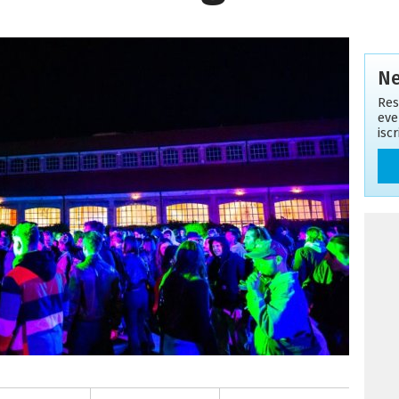
Ne
Res
eve
isc