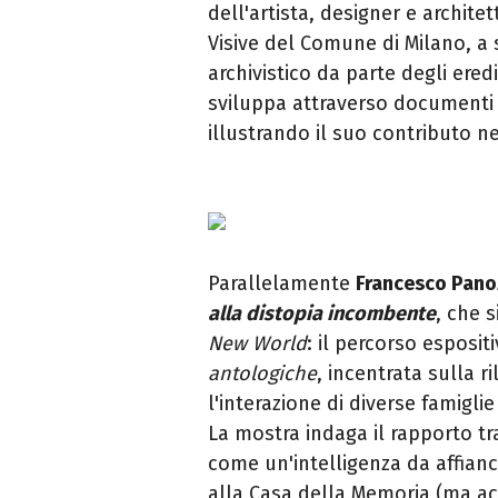
dell'artista, designer e architet
Visive del Comune di Milano, a
archivistico da parte degli ere
sviluppa attraverso documenti d
illustrando il suo contributo n
Parallelamente
Francesco Pan
alla distopia incombente
, che s
New World
: il percorso esposi
antologiche
, incentrata sulla 
l'interazione di diverse famigli
La mostra indaga il rapporto t
come un'intelligenza da affian
alla Casa della Memoria (ma ac