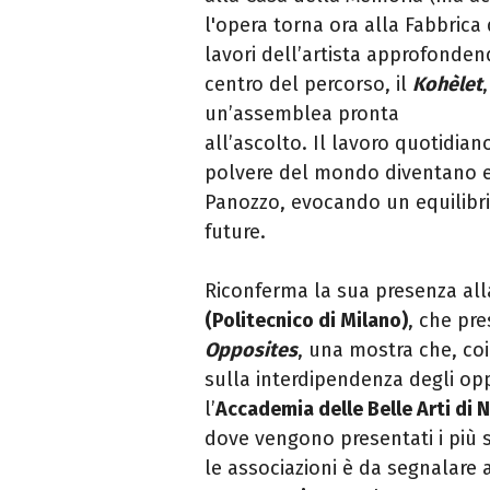
l'opera torna ora alla Fabbric
lavori dell’artista approfonden
centro del percorso, il
Kohèlet
un’assemblea pronta
all’ascolto. Il lavoro quotidian
polvere del mondo diventano ele
Panozzo, evocando un equilibrio
future.
Riconferma la sua presenza al
(Politecnico di Milano)
, che pr
Opposites
, una mostra che, coi
sulla interdipendenza degli op
l’
Accademia delle Belle Arti di 
dove vengono presentati i più si
le associazioni è da segnalare 