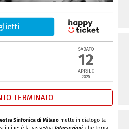
lietti
SABATO
12
APRILE
2025
NTO TERMINATO
estra Sinfonica di Milano
mette in dialogo la
iscipline: è la rassegna
Intersezioni
, che torna