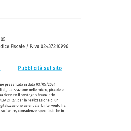
005
dice Fiscale / P.Iva 02437210996
e
Pubblicità sul sito
ne presentata in data 03/05/2024
i digitalizzazione nelle micro, piccole e
 ricevuto il sostegno finanziario
LIA 21–27, per la realizzazione di un
italizzazione aziendale. L’intervento ha
 software, consulenze specialistiche in
e