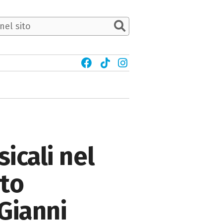
icali nel
rto
 Gianni