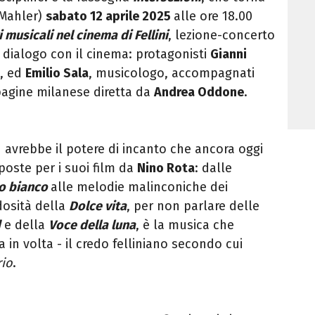
 Mahler)
sabato 12 aprile 2025
alle ore 18.00
 musicali nel cinema di Fellini
, lezione-concerto
 dialogo con il cinema: protagonisti
Gianni
o, ed
Emilio Sala
, musicologo, accompagnati
pagine milanese diretta da
Andrea Oddone
.
avrebbe il potere di incanto che ancora oggi
poste per i suoi film da
Nino Rota
: dalle
o bianco
alle melodie malinconiche dei
dosità della
Dolce vita
, per non parlare delle
d
e della
Voce della
luna
, è la musica che
a in volta - il credo felliniano secondo cui
rio
.