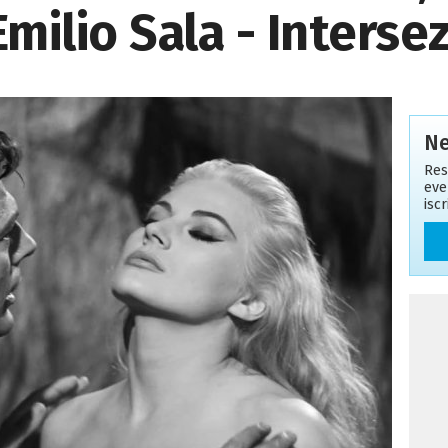
milio Sala - Intersez
Ne
Res
eve
isc