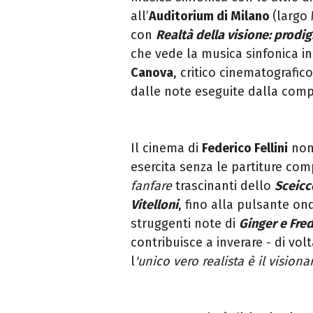
all’
Auditorium di
Milano
(largo
con
Realtà della visione: prodigi
che vede la musica sinfonica in
Canova
, critico cinematografic
dalle note eseguite dalla com
Il cinema di
Federico Fellini
non 
esercita senza le partiture com
fanfare
trascinanti dello
Sceicc
Vitelloni
, fino alla pulsante on
struggenti note di
Ginger e Fre
contribuisce a inverare - di volt
l
'unico vero realista è il visiona