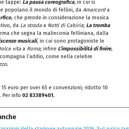
que tappe:
La pausa coreografica
, in cui si
he popolano il mondo di Fellini, da
Amarcord
a
rfico
, che prende in considerazione la musica
ativo, da
La strada
a
Notti di Cabiria
;
La tromba
irma che segna la malinconia felliniana, dalla
iscenze musicali
, in cui sono protagoniste le
olce vita
a
Roma
; infine
L’impossibilità di finire
,
ccompagna l’addio, come nella celebre
zzo
.
o 15 euro per over 65 e convenzioni; ridotto 10
. Per info
02 83389401
.
 anche
cipazioni della stagione autunnale 2026. Sul palco Ja