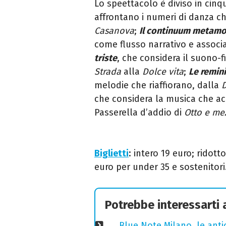
Lo speettacolo è diviso in cin
affrontano i numeri di danza c
Casanova
;
Il continuum metamo
come flusso narrativo e associ
triste
, che considera il suono-f
Strada
alla
Dolce vita
;
Le remin
melodie che riaffiorano, dalla
D
che considera la musica che a
Passerella d’addio di
Otto e me
Biglietti
: intero 19 euro; ridott
euro per under 35 e sostenitori
Potrebbe interessarti
Blue Note Milano, le anti