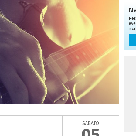
Ne
Res
eve
isc
SABATO
05