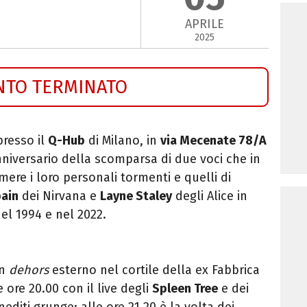
APRILE
2025
NTO TERMINATO
presso il
Q-Hub
di Milano, in
via Mecenate 78/A
niversario della scomparsa di due voci che in
mere i loro personali tormenti e quelli di
bain
dei Nirvana e
Layne Staley
degli Alice in
el 1994 e nel 2022.
on
dehors
esterno nel cortile della ex Fabbrica
e ore 20.00 con il live degli
Spleen Tree
e dei
editi grunge; alle ore 21.20 è la volta dei