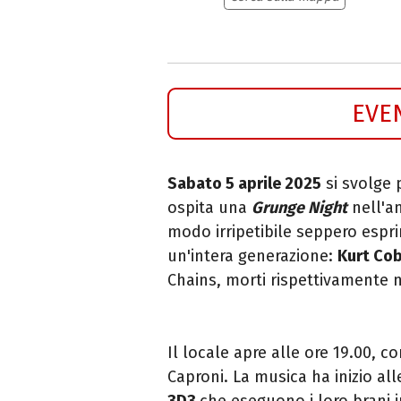
EVE
Sabato 5 aprile 2025
si svolge 
ospita una
Grunge Night
nell'an
modo irripetibile seppero espri
un'intera generazione:
Kurt Co
Chains, morti rispettivamente n
Il locale apre alle ore 19.00, c
Caproni. La musica ha inizio all
3D3
che eseguono i loro brani in