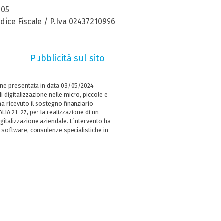
005
dice Fiscale / P.Iva 02437210996
e
Pubblicità sul sito
ne presentata in data 03/05/2024
i digitalizzazione nelle micro, piccole e
 ricevuto il sostegno finanziario
LIA 21–27, per la realizzazione di un
italizzazione aziendale. L’intervento ha
 software, consulenze specialistiche in
e