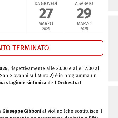
DA GIOVEDÌ
A SABATO
27
29
MARZO
MARZO
2025
2025
NTO TERMINATO
2025
, rispettivamente alle 20.00 e alle 17.00 al
 San Giovanni sul Muro 2) è in programma un
ma stagione
sinfonica
dell'
Orchestra I
n
Giuseppe Gibboni
al violino (che
sostituisce il