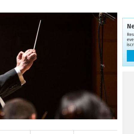
Ne
Res
eve
isc