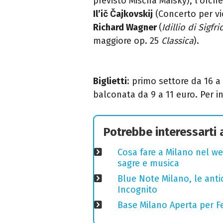
previsto Mischa Maisky), l'orc
Il’ič Čajkovskij
(Concerto per vi
Richard Wagner
(
Idillio di Sigfri
maggiore op. 25
Classica
).
Biglietti
: primo settore da 16 a
balconata da 9 a 11 euro. Per i
Potrebbe interessarti
Cosa fare a Milano nel we
sagre e musica
Blue Note Milano, le anti
Incognito
Base Milano Aperta per Fe