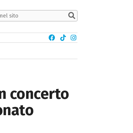
in concerto
onato