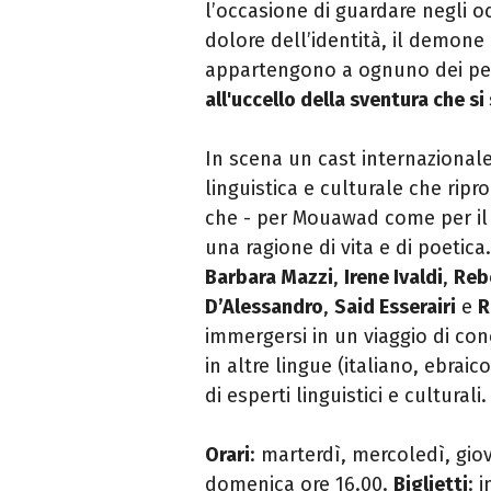
l’occasione di guardare negli occ
dolore
dell’identità, il demone 
appartengono a ognuno dei per
all'uccello della sventura che si
In scena un cast internazionale
linguistica e culturale che rip
che - per Mouawad come per il
una
ragione di vita e di poetica.
Barbara Mazzi
,
Irene Ivaldi
,
Reb
D’Alessandro
,
Said Esserairi
e
R
immergersi in un viaggio di c
in altre lingue (italiano, ebraic
di
esperti linguistici e culturali.
Orari
: marterdì, mercoledì, gio
domenica ore 16.00.
Biglietti
: 