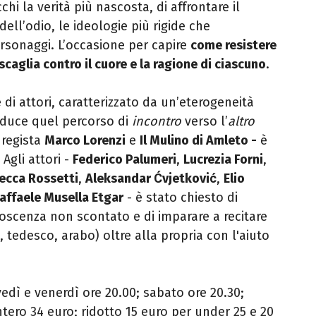
hi la verità più nascosta, di affrontare il
dell’odio, le ideologie più rigide che
sonaggi. L
’occasione per capire
come resistere
 scaglia contro il
cuore e la ragione di ciascuno
.
 di attori, caratterizzato da un’eterogeneità
roduce
quel percorso di
incontro
verso l’
altro
 regista
Marco Lorenzi
e
Il Mulino di Amleto -
è
 Agli attori -
Federico Palumeri
,
Lucrezia Forni
,
ecca Rossetti
,
Aleksandar Ćvjetković
,
Elio
affaele Musella Etgar
-
è stato chiesto di
onoscenza non scontato
e di imparare a recitare
o, tedesco, arabo) oltre alla propria con l'aiuto
vedì e venerdì ore 20.00; sabato ore 20.30;
intero 34 euro; ridotto 15 euro per under 25 e 20