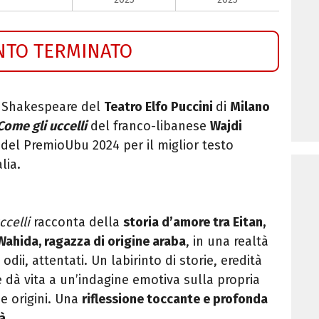
NTO TERMINATO
 Shakespeare del
Teatro Elfo Puccini
di
Milano
Come gli uccelli
del franco-libanese
Wajdi
e del Premio
Ubu 2024 per il miglior testo
lia.
ccelli
racconta della
storia
d’amore tra Eitan,
 Wahida, ragazza di origine araba
, in una realtà
, odii, attentati. Un labirinto di storie, eredità
e dà vita a
un’indagine emotiva sulla propria
ie origini. Una
riflessione toccante e
profonda
tà
.