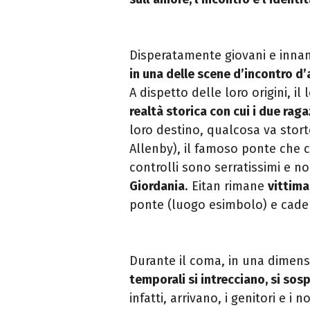
Disperatamente giovani e inna
in una delle scene
d’incontro d’a
A dispetto delle loro origini, i
realtà storica con cui i due rag
loro destino, qualcosa va stort
Allenby), il famoso ponte
che c
controlli sono serratissimi e n
Giordania
. Eitan rimane
vittima
ponte (luogo e
simbolo) e cade
Durante il coma, in una dimen
temporali si intrecciano,
si sos
infatti, arrivano, i genitori e i n