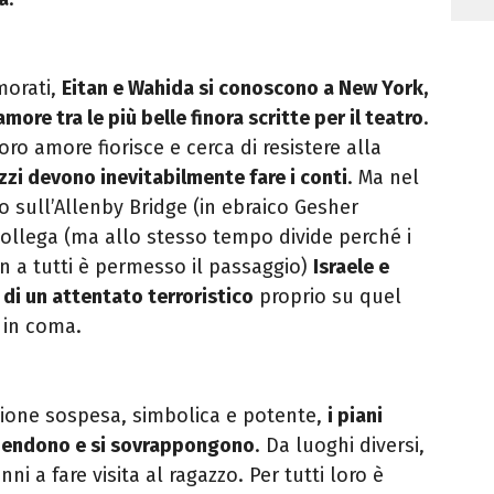
morati,
Eitan e Wahida si conoscono a New York,
more tra le più belle finora scritte per il teatro
.
l loro amore
fiorisce e cerca di resistere alla
azzi devono inevitabilmente fare i conti
. Ma
nel
o sull’Allenby Bridge (in ebraico Gesher
ollega (ma allo stesso tempo divide perché i
on a tutti è permesso il
passaggio)
Israele e
 di un attentato terroristico
proprio su quel
 in coma.
sione sospesa, simbolica e potente,
i piani
pendono e si sovrappongono
. Da luoghi diversi,
onni a fare visita al
ragazzo. Per tutti loro è