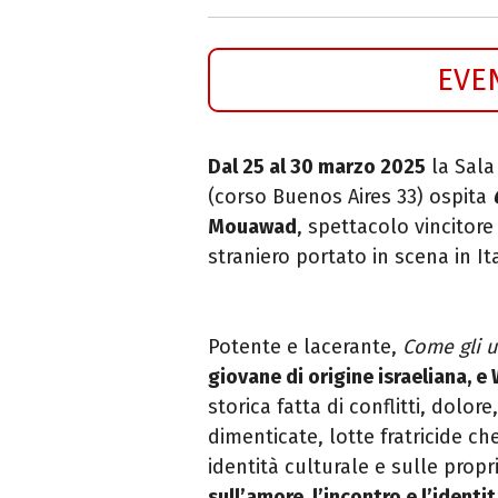
EVE
Dal 25 al 30 marzo 2025
la Sala
(corso Buenos Aires 33) ospita
Mouawad
, spettacolo vincitor
straniero portato in scena in Ita
Potente e lacerante,
Come gli u
giovane di origine israeliana, e
storica fatta
di conflitti, dolore
dimenticate, lotte fratricide ch
identità culturale e sulle propr
sull’amore, l’incontro e l’identi