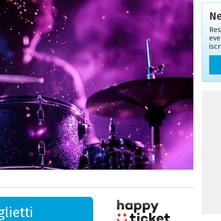
Ne
Res
eve
isc
lietti