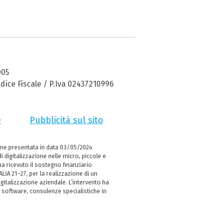
005
dice Fiscale / P.Iva 02437210996
e
Pubblicità sul sito
ne presentata in data 03/05/2024
i digitalizzazione nelle micro, piccole e
 ricevuto il sostegno finanziario
LIA 21–27, per la realizzazione di un
italizzazione aziendale. L’intervento ha
 software, consulenze specialistiche in
e