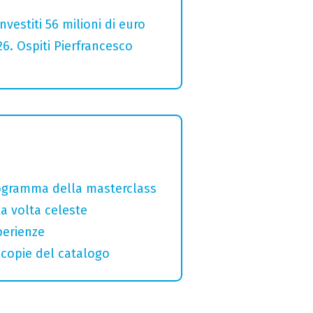
estiti 56 milioni di euro
26. Ospiti Pierfrancesco
programma della masterclass
la volta celeste
perienze
macopie del catalogo