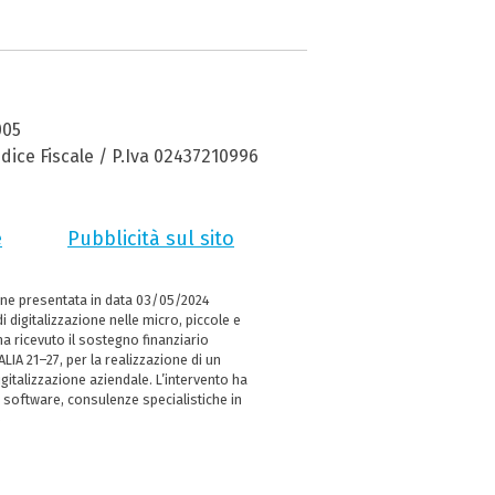
005
dice Fiscale / P.Iva 02437210996
e
Pubblicità sul sito
ne presentata in data 03/05/2024
i digitalizzazione nelle micro, piccole e
 ricevuto il sostegno finanziario
LIA 21–27, per la realizzazione di un
italizzazione aziendale. L’intervento ha
 software, consulenze specialistiche in
e