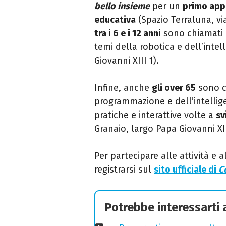
bello insieme
per un
primo appr
educativa
(Spazio Terraluna, via
tra i 6 e i 12 anni
sono chiamati a 
temi della robotica e dell’intel
Giovanni XIII 1).
Infine, anche
gli over 65
sono c
programmazione e dell’intelligen
pratiche e interattive volte a
sv
Granaio, largo Papa Giovanni XII
Per partecipare alle attività e 
registrarsi sul
sito ufficiale di
C
Potrebbe interessarti