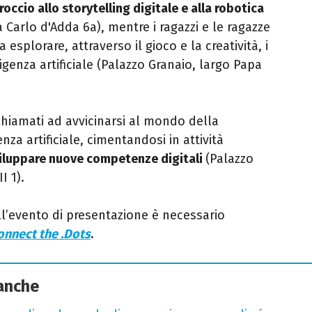
occio allo storytelling digitale e alla robotica
 Carlo d'Adda 6a), mentre i ragazzi e le ragazze
esplorare, attraverso il gioco e la creatività, i
ligenza artificiale (Palazzo Granaio, largo Papa
hiamati ad avvicinarsi al mondo della
za artificiale, cimentandosi in attività
iluppare nuove competenze digitali
(Palazzo
I 1).
all’evento di presentazione è necessario
onnect the .Dots
.
 anche