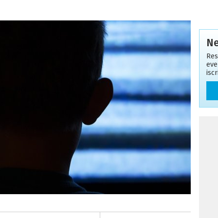
Ne
Res
eve
isc