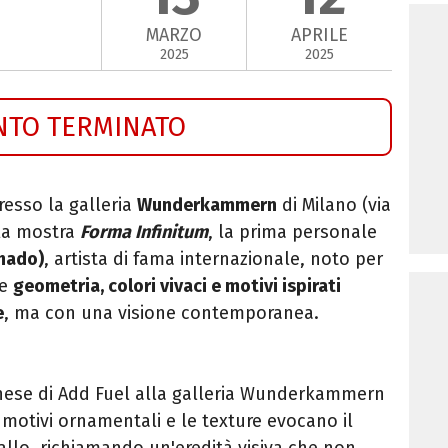
MARZO
APRILE
2025
2025
NTO TERMINATO
esso la galleria
Wunderkammern
di Milano (via
 la mostra
Forma Infinitum
, la prima personale
hado)
, artista di fama internazionale, noto per
ce
geometria, colori vivaci e motivi ispirati
e
, ma con una visione contemporanea.
anese di Add Fuel alla galleria Wunderkammern
ui motivi ornamentali e le texture evocano il
allo, richiamando un'eredità visiva che non