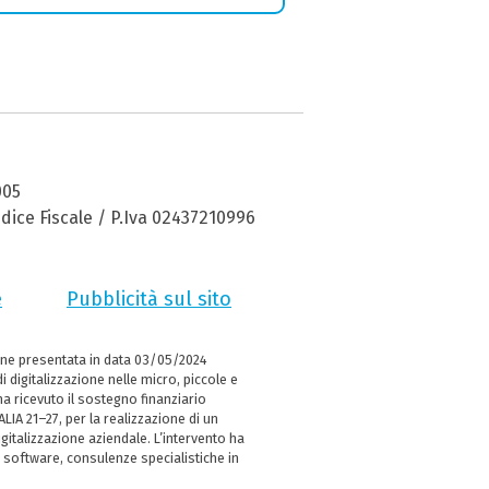
005
dice Fiscale / P.Iva 02437210996
e
Pubblicità sul sito
ne presentata in data 03/05/2024
i digitalizzazione nelle micro, piccole e
 ricevuto il sostegno finanziario
LIA 21–27, per la realizzazione di un
italizzazione aziendale. L’intervento ha
 software, consulenze specialistiche in
e