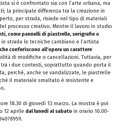
rtista si è confrontato sia con l’arte urbana, ma
i; la principale differenza tra la creazione in
perto, per strada, risiede nel tipo di materiali
 del processo creativo. Mentre il lavoro in studio
i, come pannelli di piastrelle, serigrafie o
, in strada le tecniche cambiano e l’artista
 che conferiscono all'opera un carattere
bilità di modifiche o cancellazioni. Tuttavia, per
 tra i due contesti, soprattutto quando porta il
da, perché, anche se vandalizzate, le piastrelle
hé il materiale smaltato è resistente e
po.
 ore 18.30 di giovedì 13 marzo. La mostra è poi
o 12 aprile
dal lunedì al sabato
in orario 10.00-
 84078959.