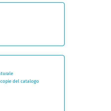
aturale
macopie del catalogo