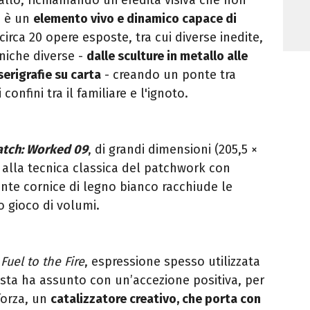
a è un
elemento vivo e dinamico capace di
 circa 20 opere esposte, tra cui diverse inedite,
cniche diverse -
dalle sculture in metallo alle
serigrafie su carta
- creando un ponte tra
onfini tra il familiare e l'ignoto.
atch: Worked 09
, di grandi dimensioni (205,5 ×
 alla tecnica classica del patchwork con
ente cornice di legno bianco racchiude le
o gioco di volumi.
Fuel to the Fire
, espressione spesso utilizzata
ista ha assunto con un’accezione positiva, per
forza, un
catalizzatore creativo, che porta con