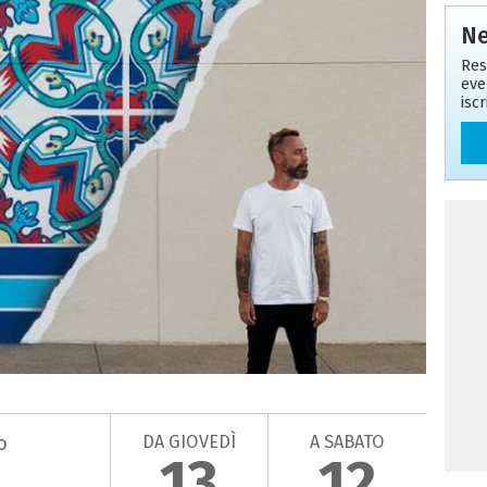
Ne
Res
eve
isc
DA GIOVEDÌ
A SABATO
o
13
12