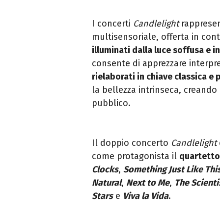
I concerti
Candlelight
rapprese
multisensoriale, offerta in cont
illuminati dalla luce soffusa e i
consente di apprezzare interpre
rielaborati in chiave classica e 
la bellezza intrinseca, creando
pubblico.
Il doppio concerto
Candlelight
come protagonista il
quartetto
Clocks
,
Something Just Like Thi
Natural
,
Next to Me
,
The Scienti
Stars
e
Viva la Vida
.