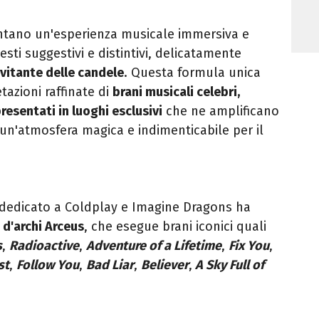
ntano un'esperienza musicale immersiva e
esti suggestivi e distintivi, delicatamente
nvitante delle candele
. Questa formula unica
tazioni raffinate di
brani musicali celebri,
presentati in luoghi esclusivi
che ne amplificano
 un'atmosfera magica e indimenticabile per il
dedicato a Coldplay e Imagine Dragons ha
 d'archi Arceus
, che esegue brani iconici quali
s
,
Radioactive
,
Adventure of a Lifetime
,
Fix You
,
st
,
Follow You
,
Bad Liar
,
Believer
,
A Sky Full of