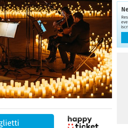
Ne
Res
eve
isc
lietti