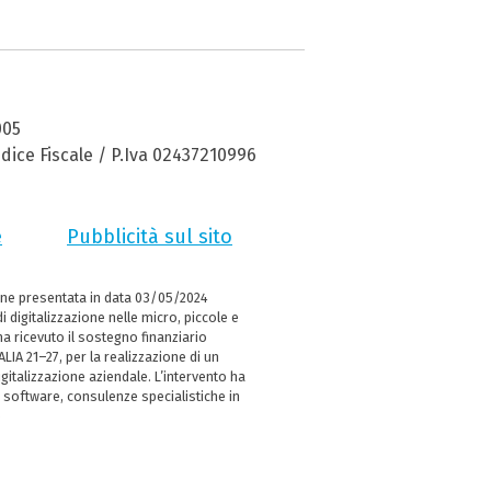
005
dice Fiscale / P.Iva 02437210996
e
Pubblicità sul sito
ne presentata in data 03/05/2024
i digitalizzazione nelle micro, piccole e
 ricevuto il sostegno finanziario
LIA 21–27, per la realizzazione di un
italizzazione aziendale. L’intervento ha
 software, consulenze specialistiche in
e