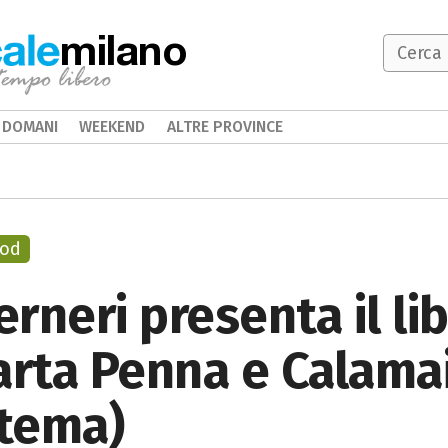
milano
DOMANI
WEEKEND
ALTRE PROVINCE
ood
Berneri presenta il l
arta Penna e Calama
 tema)