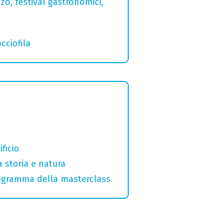
zo, festival gastronomici,
cciofila
ficio
a storia e natura
programma della masterclass