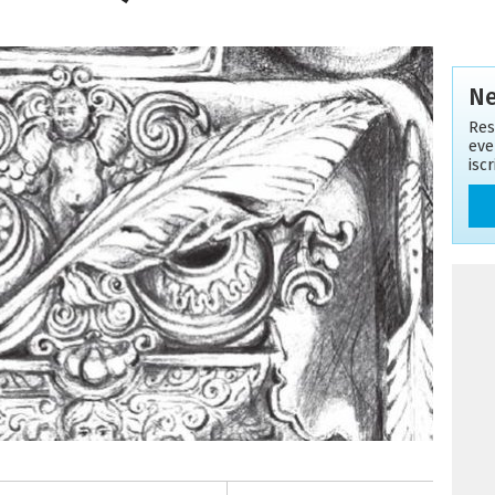
Ne
Res
eve
isc