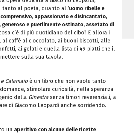
 sua opera dedicata a Giacomo Leopardi,
tanto al poeta, quanto all’
uomo ribelle e
 e comprensivo, appassionato e disincantato,
, generoso e puerilmente ostinato, assetato di
cosa c’è di più quotidiano del cibo? E allora i
, al caffè al cioccolato, ai buoni biscotti, alle
nfetti, ai gelati e quella lista di 49 piatti che il
 mettere sulla sua tavola.
 e Calamaio
è un libro che non vuole tanto
 domande, stimolare curiosità, nella speranza
e genio della
Ginestra
senza timori reverenziali, a
rlare di Giacomo Leopardi anche sorridendo.
sto un
aperitivo con alcune delle ricette