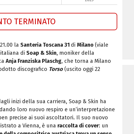
NTO TERMINATO
 21.00 la
Santeria Toscana 31
di
Milano
(viale
italiana di
Soap
&
Skin
,
moniker della
aca
Anja Franziska Plaschg
, che torna a Milano
odotto discografico
Torso
(uscito oggi 22
gli inizi della sua carriera,
Soap
&
Skin
ha
 dando loro nuovo respiro e un’interpretazione
ben precise ai suoi ascoltatori. Il suo nuovo
istrato a Vienna,
è una
raccolta di cover
: un
e della compositrice austriaca trova un senso