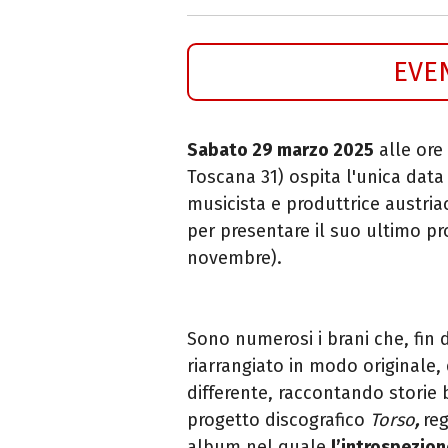
EVE
Sabato 29 marzo 2025
alle ore
Toscana 31) ospita l'unica data 
musicista e produttrice austri
per presentare il suo ultimo pr
novembre).
Sono numerosi i brani che, fin da
riarrangiato in modo originale,
differente, raccontando storie 
progetto discografico
Torso
,
reg
album nel quale
l’introspezion