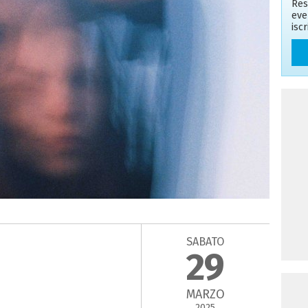
Res
eve
isc
SABATO
29
MARZO
2025