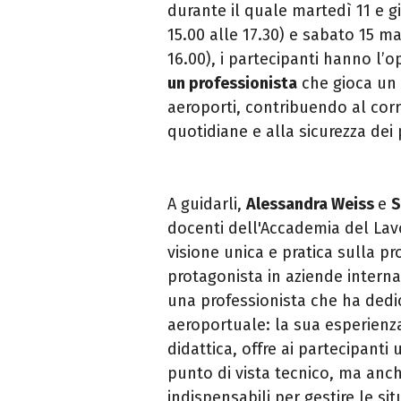
durante il quale martedì 11 e g
15.00 alle 17.30) e sabato 15 ma
16.00), i
partecipanti hanno l’o
un professionista
che
gioca un 
aeroporti, contribuendo al cor
quotidiane e alla sicurezza dei
A guidarli,
Alessandra Weiss
e
S
docenti dell'Accademia del La
visione unica e pratica
sulla pr
protagonista in aziende intern
una professionista che ha dedic
aeroportuale: la sua esperienz
didattica, offre ai partecipanti
punto di vista
tecnico, ma anc
indispensabili per gestire le sit