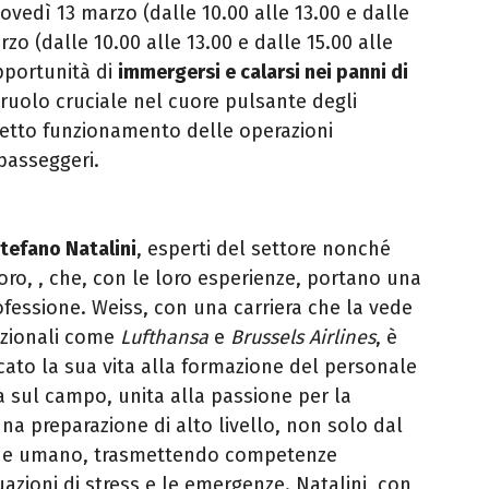
iovedì 13 marzo
(dalle 10.00 alle 13.00 e dalle
rzo (dalle 10.00 alle 13.00 e dalle 15.00 alle
pportunità di
immergersi e calarsi nei panni di
ruolo cruciale nel cuore pulsante degli
retto
funzionamento delle operazioni
 passeggeri.
tefano Natalini
, esperti del settore nonché
voro,
, che, con le loro esperienze, portano una
ofessione. Weiss, con una carriera che la vede
azionali
come
Lufthansa
e
Brussels Airlines
, è
ato la sua vita alla
formazione del personale
a sul campo, unita alla passione per la
 una preparazione di alto livello, non solo dal
he umano, trasmettendo competenze
uazioni di
stress e le emergenze. Natalini, con