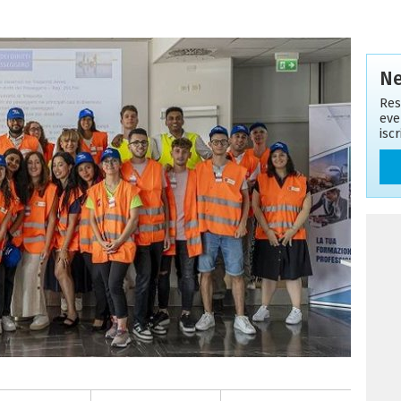
Ne
Res
eve
isc