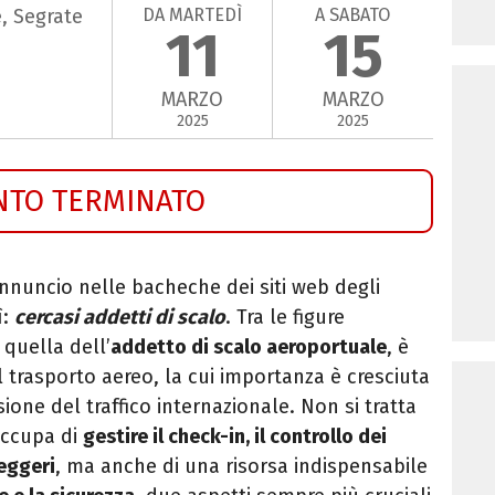
DA MARTEDÌ
A SABATO
, Segrate
11
15
MARZO
MARZO
2025
2025
NTO TERMINATO
nnuncio nelle bacheche dei siti web degli
ì:
cercasi addetti di scalo
. Tra le figure
, quella
dell’
addetto di scalo aeroportuale
, è
 trasporto aereo, la cui
importanza è cresciuta
one del traffico internazionale. Non si
tratta
occupa di
gestire il check-in, il controllo dei
eggeri
, ma anche di una risorsa indispensabile