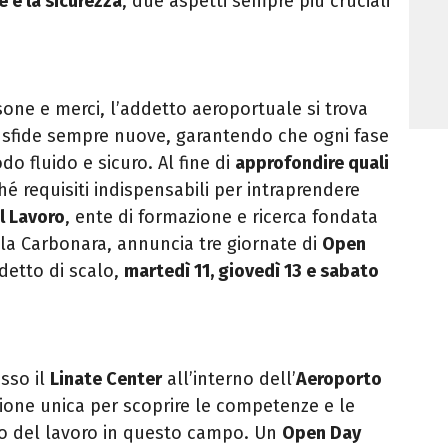
 e la sicurezza
, due aspetti sempre più cruciali
sone e merci, l’addetto aeroportuale si trova
sfide sempre nuove, garantendo che ogni fase
do fluido e sicuro.
Al fine di
approfondire quali
hé requisiti indispensabili per
intraprendere
l Lavoro
, ente di formazione e ricerca fondata
la Carbonara, annuncia tre giornate di
Open
ddetto di scalo,
martedì 11, giovedì 13 e sabato
sso il
Linate Center
all’interno
dell’
Aeroporto
sione unica per scoprire le competenze e le
to del lavoro in questo campo. Un
Open Day