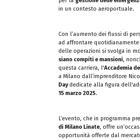
per la
gestione delle
emergenze
in un contesto aeroportuale.
Con
l’aumento dei flussi di per
ad affrontare
quotidianamente 
delle operazioni si svolga in
mo
siano compiti e mansioni
, nonc
questa carriera, l'
Accademia de
a
Milano dall’imprenditore Nico
Day
dedicate alla
figura dell'a
15 marzo 2025
.
L’evento, che in programma pre
di Milano Linate
, offre un’occa
opportunità offerte dal merca