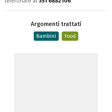
telefonare al
351 6882106
.
Argomenti trattati
Bambini
Food