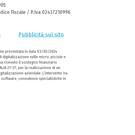
005
dice Fiscale / P.Iva 02437210996
e
Pubblicità sul sito
ne presentata in data 03/05/2024
i digitalizzazione nelle micro, piccole e
 ricevuto il sostegno finanziario
LIA 21–27, per la realizzazione di un
italizzazione aziendale. L’intervento ha
 software, consulenze specialistiche in
e