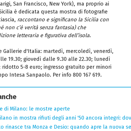
rigi, San Francisco, New York), ma proprio ai
n Sicilia è dedicata questa mostra di fotografie
iascia,
raccontano e significano la Sicilia con
hé non c’è verità senza fantasia) che
zione letteraria e figurativa dell’isola
.
 Gallerie d'Italia: martedì, mercoledì, venerdì,
le 19.30; giovedì dalle 9.30 alle 22.30; lunedì
; ridotto 5-8 euro; ingresso gratuito per minori
uppo Intesa Sanpaolo. Per info
800 167 619.
 anche
e di Milano: le mostre aperte
ano in mostra rifiuti degli anni '50 ancora integri: dove
o rinasce tra Monza e Desio: quando apre la nuova se