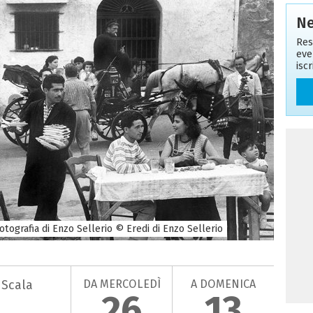
Ne
Res
eve
isc
Fotografia di Enzo Sellerio © Eredi di Enzo Sellerio
DA MERCOLEDÌ
A DOMENICA
a Scala
26
13