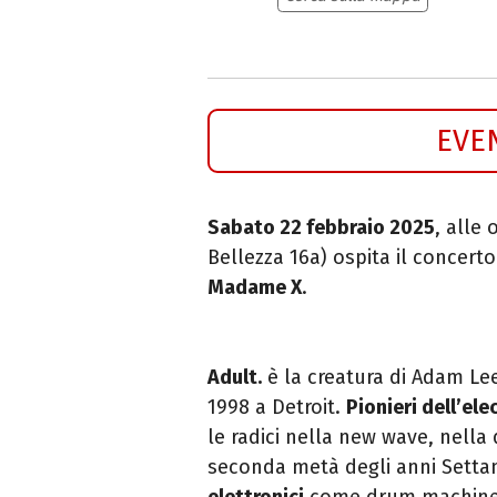
EVE
Sabato 22 febbraio 2025
, alle 
Bellezza 16a) ospita il concert
Madame X
.
Adult.
è la creatura di Adam Lee
1998 a Detroit.
Pionieri dell’ele
le radici nella new wave, nella 
seconda metà degli anni Settan
elettronici
come drum machine o 