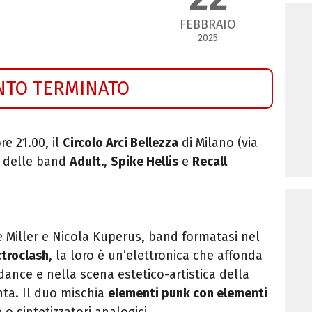
FEBBRAIO
2025
NTO TERMINATO
ore 21.00, il
Circolo Arci Bellezza
di Milano (via
o delle band
Adult.
,
Spike Hellis
e
Recall
 Miller e Nicola Kuperus, band formatasi nel
ctroclash
, la loro è un’elettronica che affonda
dance e nella scena estetico-artistica della
ta. Il duo mischia
elementi punk con elementi
sintetizzatori analogici.