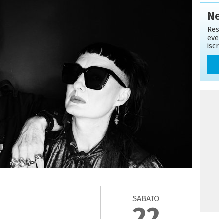
Ne
Res
eve
isc
SABATO
22