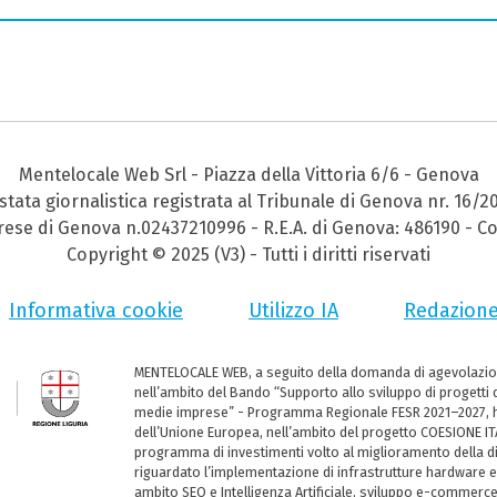
Mentelocale Web Srl - Piazza della Vittoria 6/6 - Genova
stata giornalistica registrata al Tribunale di Genova nr. 16/2
prese di Genova n.02437210996 - R.E.A. di Genova: 486190 - Co
Copyright © 2025 (V3) - Tutti i diritti riservati
Informativa cookie
Utilizzo IA
Redazion
MENTELOCALE WEB, a seguito della domanda di agevolazio
nell’ambito del Bando “Supporto allo sviluppo di progetti d
medie imprese” - Programma Regionale FESR 2021–2027, ha
dell’Unione Europea, nell’ambito del progetto COESIONE ITA
programma di investimenti volto al miglioramento della dig
riguardato l’implementazione di infrastrutture hardware e
ambito SEO e Intelligenza Artificiale, sviluppo e-commerc