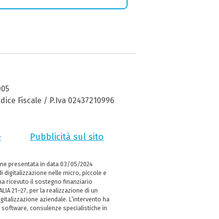
005
dice Fiscale / P.Iva 02437210996
e
Pubblicità sul sito
ne presentata in data 03/05/2024
i digitalizzazione nelle micro, piccole e
 ricevuto il sostegno finanziario
LIA 21–27, per la realizzazione di un
italizzazione aziendale. L’intervento ha
 software, consulenze specialistiche in
e