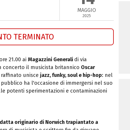
MAGGIO
2025
NTO TERMINATO
ore 21.00 ai
Magazzini Generali
di via
n concerto il
musicista britannico
Oscar
 raffinato unisce
jazz, funky, soul e hip-hop
: nel
 pubblico ha l'occasione di immergersi nel suo
lle potenti sperimentazioni e contaminazioni
datta originario di Norwich trapiantato a
iere di musicista e scrittore fin da giovane,