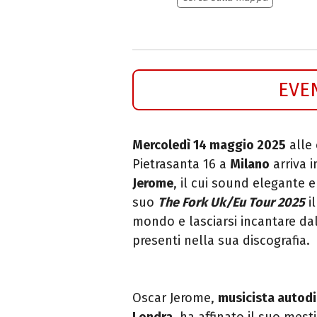
EVE
Mercoledì 14 maggio 2025
alle 
Pietrasanta 16 a
Milano
arriva i
Jerome
,
il cui sound elegante e
suo
The Fork Uk/Eu Tour 2025
il
mondo e lasciarsi incantare da
presenti nella sua discografia.
Oscar Jerome
,
musicista autodi
Londra
, ha affinato il suo mest