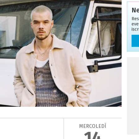
Ne
Res
eve
isc
MERCOLEDÌ
14