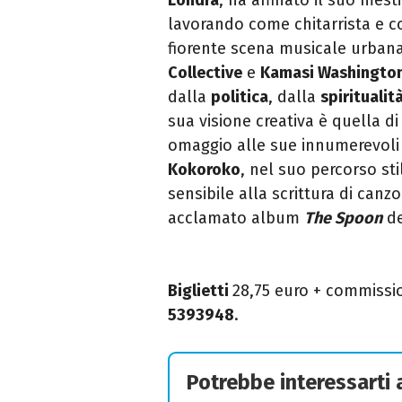
lavorando come chitarrista e c
fiorente scena musicale urbana
Collective
e
Kamasi Washingto
dalla
politica
, dalla
spiritualit
sua visione creativa è quella 
omaggio alle sue innumerevoli 
Kokoroko
, nel suo percorso sti
sensibile alla scrittura di canz
acclamato album
The Spoon
de
Biglietti
28,75 euro + commissio
5393948
.
Potrebbe interessarti