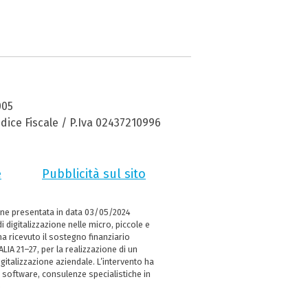
005
dice Fiscale / P.Iva 02437210996
e
Pubblicità sul sito
ne presentata in data 03/05/2024
i digitalizzazione nelle micro, piccole e
 ricevuto il sostegno finanziario
LIA 21–27, per la realizzazione di un
italizzazione aziendale. L’intervento ha
 software, consulenze specialistiche in
e