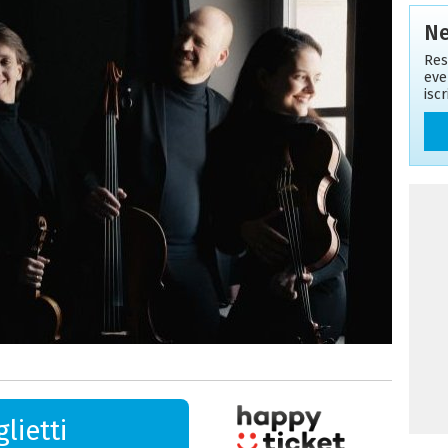
Ne
Res
eve
isc
lietti