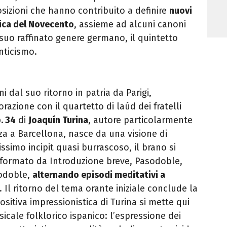
sizioni che hanno contribuito a definire
nuovi
tica del Novecento
, assieme ad alcuni canoni
suo raffinato genere germano, il quintetto
nticismo.
ni dal suo ritorno in patria da Parigi,
razione con il quartetto di laúd dei fratelli
. 34
di
Joaquín Turina
, autore particolarmente
za a Barcellona, nasce da una visione di
ssimo incipit quasi burrascoso, il brano si
formato da Introduzione breve, Pasodoble,
sodoble,
alternando episodi meditativi a
. Il ritorno del tema orante iniziale conclude la
itiva impressionistica di Turina si mette qui
icale folklorico ispanico: l’espressione dei