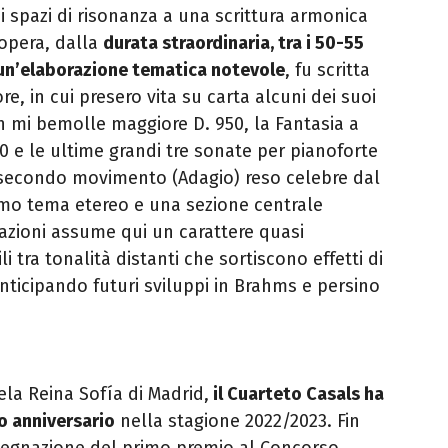
 spazi di risonanza a una scrittura armonica
’opera, dalla
durata straordinaria, tra i 50-55
 un’elaborazione tematica notevole
, fu scritta
e, in cui presero vita su carta alcuni dei suoi
n mi bemolle maggiore D. 950, la Fantasia a
0 e le ultime grandi tre sonate per pianoforte
 secondo movimento (Adagio) reso celebre dal
rimo tema etereo e una sezione centrale
zioni assume qui un carattere quasi
li tra tonalità distanti che sortiscono effetti di
icipando futuri sviluppi in Brahms e persino
la Reina Sofía di Madrid,
il Cuarteto Casals ha
o anniversario
nella stagione 2022/2023. Fin
segnazione del primo premio al Concorso