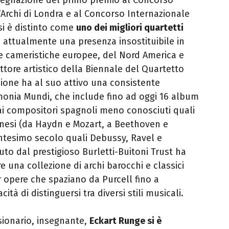
’Archi di Londra e al Concorso Internazionale
i è distinto come
uno dei migliori quartetti
è attualmente una presenza insostituibile in
e cameristiche europee, del Nord America e
rettore artistico della Biennale del Quartetto
zione ha al suo attivo una consistente
rmonia Mundi, che include fino ad oggi 16 album
ai compositori spagnoli meno conosciuti quali
iennesi (da Haydn e Mozart, a Beethoven e
entesimo secolo quali Debussy, Ravel e
to dal prestigioso Burletti-Buitoni Trust ha
e una collezione di archi barocchi e classici
 opere che spaziano da Purcell fino a
tà di distinguersi tra diversi stili musicali.
sionario, insegnante,
Eckart Runge si è