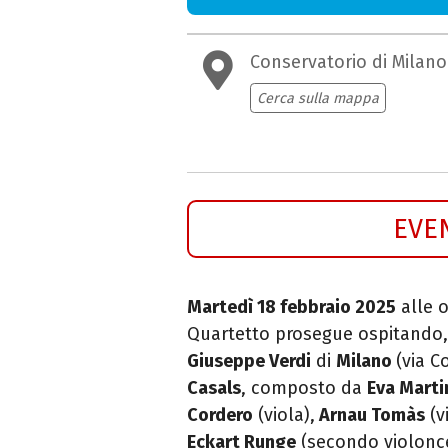
Conservatorio di Milano
Cerca sulla mappa
EVE
Martedì 18 febbraio 2025
alle o
Quartetto prosegue ospitando, 
Giuseppe Verdi
di
Milano
(via C
Casals
, composto da
Eva Mart
Cordero
(viola),
Arnau Tomàs
(v
Eckart Runge
(secondo violonce