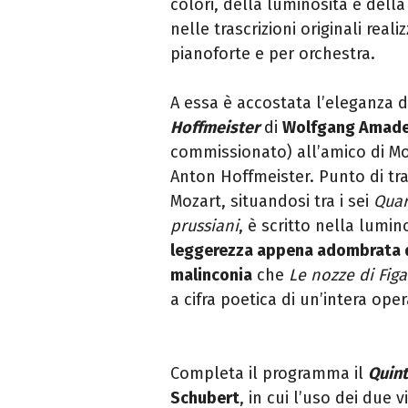
colori, della luminosità e della
nelle trascrizioni originali real
pianoforte e per orchestra.
A essa è accostata l’eleganza 
Hoffmeister
di
Wolfgang Amade
commissionato) all’amico di Mo
Anton Hoffmeister. Punto di tra
Mozart, situandosi tra i sei
Quar
prussiani
, è scritto nella lumi
leggerezza appena adombrata da
malinconia
che
Le nozze di Figa
a cifra poetica di un’intera oper
Completa il programma il
Quint
Schubert
, in cui l’uso dei due 