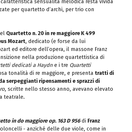
 caratteristica sensualità melodica resta vivida
izzate per quartetto d’archi, per trio con
del
Quartetto n. 20 in re maggiore K 499
us Mozart
, dedicato (e forse da lui
zart ed editore dell’opera, il massone Franz
nsizione nella produzione quartettistica di
tetti dedicati a Haydn
e i tre
Quartetti
nosa tonalità di re maggiore, e presenta
tratti di
 serpeggianti ripensamenti e sprazzi di
ro
, scritte nello stesso anno, avevano elevato
a teatrale.
etto in do maggiore op. 163 D 956
di
Franz
violoncelli - anziché delle due viole, come in