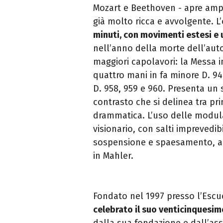
Mozart e Beethoven - apre ampi
già molto ricca e avvolgente. L
minuti, con movimenti estesi e
nell’anno della morte dell’autor
maggiori capolavori: la Messa i
quattro mani in fa minore D. 94
D. 958, 959 e 960. Presenta un
contrasto che si delinea tra p
drammatica. L’uso delle modula
visionario, con salti imprevedibi
sospensione e spaesamento, ant
in Mahler.
Fondato nel 1997 presso l’Escue
celebrato il suo venticinquesim
dalla sua fondazione e dall’as