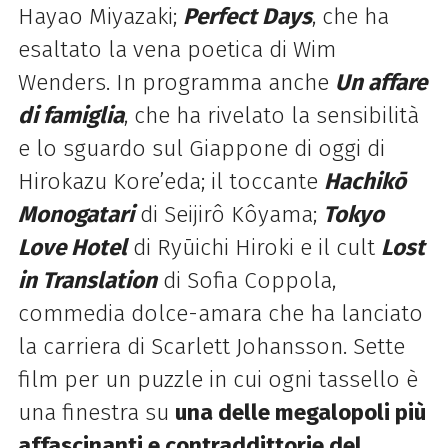
Hayao Miyazaki;
Perfect Days
,
che ha
esaltato la vena poetica di Wim
Wenders. In programma anche
Un affare
di famiglia
,
che ha rivelato la sensibilità
e lo sguardo sul Giappone di oggi di
Hirokazu Kore’eda; il toccante
Hachikō
Monogatari
di Seijirô Kôyama;
Tokyo
Love Hotel
di Ryūichi Hiroki e il cult
Lost
in Translation
di Sofia Coppola,
commedia dolce-amara che ha lanciato
la carriera di Scarlett Johansson. Sette
film per un puzzle in cui ogni tassello è
una finestra su
una delle megalopoli più
affascinanti e contraddittorie del