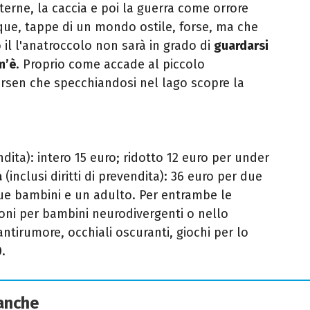
terne, la caccia e poi la guerra come orrore
nque, tappe di un mondo ostile, forse, ma che
il l'anatroccolo non sarà in grado di
guardarsi
’è
. Proprio come accade al piccolo
ersen che
specchiandosi nel lago scopre la
endita): intero 15 euro; ridotto 12 euro per under
a
(inclusi diritti di prevendita): 36 euro per due
ue bambini e un adulto. Per entrambe le
zioni per bambini neurodivergenti
o nello
 antirumore, occhiali oscuranti, giochi per lo
0
.
 anche