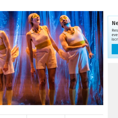
Ne
Res
eve
isc