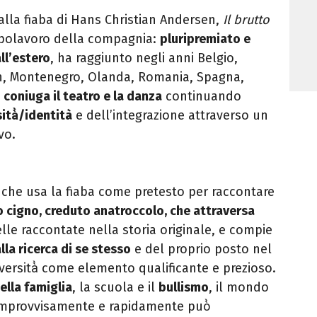
alla fiaba di Hans Christian Andersen,
Il brutto
polavoro della compagnia:
pluripremiato e
ll’estero
, ha raggiunto negli anni Belgio,
an, Montenegro,
Olanda, Romania, Spagna,
o
coniuga il teatro e la danza
continuando
ità̀/identità
e
dell’integrazione attraverso un
vo.
che usa la fiaba come pretesto per raccontare
o
cigno, creduto anatroccolo, che attraversa
lle raccontate
nella storia originale, e compie
lla ricerca di se stesso
e del
proprio posto nel
versità̀ come elemento qualificante e
prezioso.
ella famiglia
, la scuola e il
bullismo
, il mondo
improvvisamente e rapidamente può̀