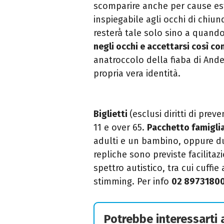
scomparire anche per
cause es
inspiegabile
agli occhi di chiu
resterà̀ tale solo sino a
quando 
negli occhi e accettarsi così
com
anatroccolo della fiaba di And
propria vera identità.
Biglietti
(esclusi diritti di prev
11 e over 65
.
Pacchetto famigli
adulti e un bambino, oppure d
repliche sono
previste facilita
spettro autistico, tra cui cuffie
stimming.
Per info
02 8973180
Potrebbe interessarti