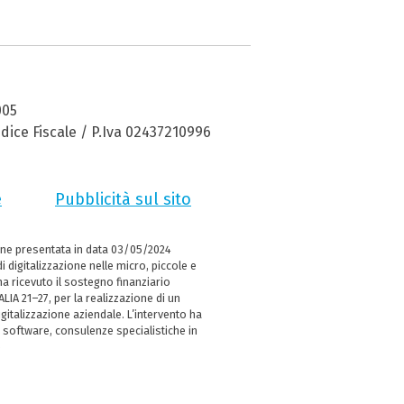
005
dice Fiscale / P.Iva 02437210996
e
Pubblicità sul sito
ne presentata in data 03/05/2024
i digitalizzazione nelle micro, piccole e
 ricevuto il sostegno finanziario
LIA 21–27, per la realizzazione di un
italizzazione aziendale. L’intervento ha
 software, consulenze specialistiche in
e