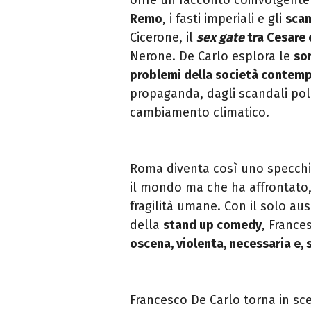
Remo
, i fasti imperiali e gli
scan
Cicerone, il
sex gate
tra Cesare 
Nerone. De Carlo esplora le
som
problemi della società contem
propaganda, dagli scandali polit
cambiamento climatico.
Roma diventa così uno specchio
il mondo ma che ha affrontato, 
fragilità umane. Con il solo au
della
stand up comedy
, France
oscena, violenta, necessaria e,
Francesco De Carlo torna in sc