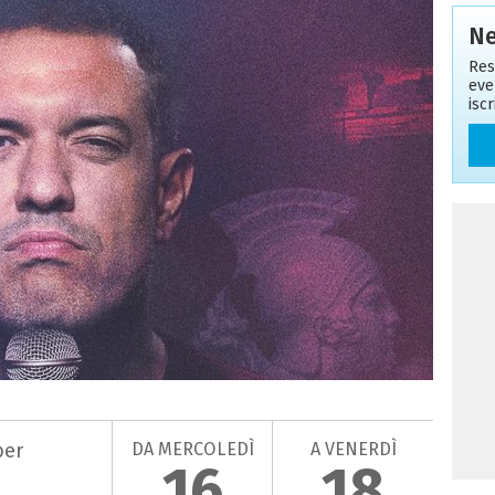
Ne
Res
eve
isc
DA MERCOLEDÌ
A VENERDÌ
ber
16
18