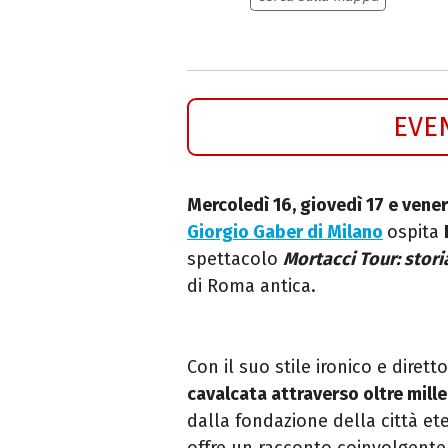
EVE
Mercoledì 16, giovedì 17 e vene
Giorgio Gaber di Milano
ospita
spettacolo
Mortacci Tour: stori
di Roma antica.
Con il suo stile ironico e dire
cavalcata attraverso oltre mille
dalla fondazione della città et
offre un racconto coinvolgente 