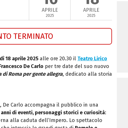
APRILE
APRILE
2025
2025
NTO TERMINATO
rdì 18 aprile 2025
alle ore 20.30 il
Teatro Lirico
Francesco De Carlo
per tre date del suo nuovo
a di Roma per gente allegra
, dedicato alla storia
tto, De Carlo accompagna il pubblico in una
 anni di eventi, personaggi storici e curiosità
:
erna alla caduta dell’Impero.
Lo spettacolo
che intreccia le grandi gesta di
Romolo e