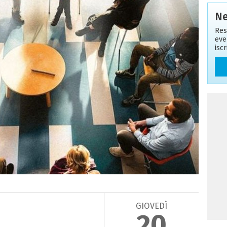
Ne
Res
eve
isc
GIOVEDÌ
20