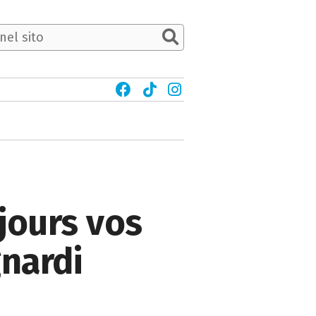
ujours vos
gnardi