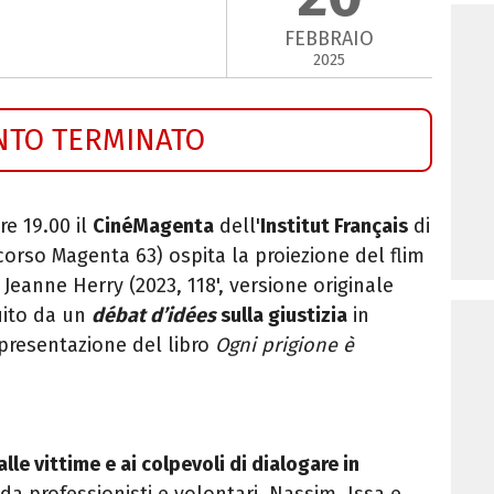
FEBBRAIO
2025
NTO TERMINATO
re 19.00 il
CinéMagenta
dell'
Institut Français
di
 corso Magenta 63) ospita la proiezione del flim
 Jeanne Herry (2023, 118', versione originale
guito da un
d
ébat d’idées
sulla giustizia
in
presentazione del libro
Ogni prigione è
lle vittime e ai colpevoli di dialogare in
 da professionisti e volontari. Nassim, Issa e