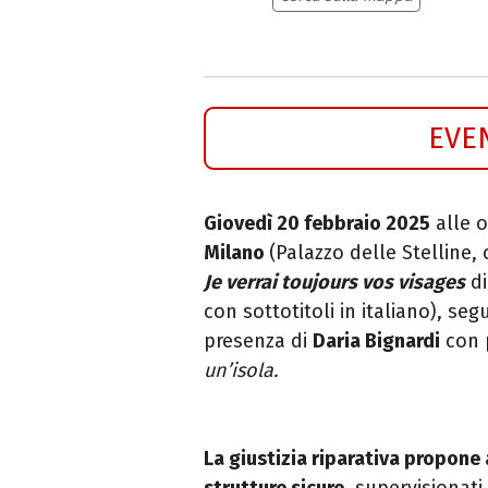
EVE
Giovedì 20 febbraio 2025
alle o
Milano
(Palazzo delle Stelline,
Je verrai toujours vos visages
di
con sottotitoli in italiano), se
presenza di
Daria Bignardi
con 
un’isola.
La giustizia riparativa propone a
strutture sicure
, supervisionati