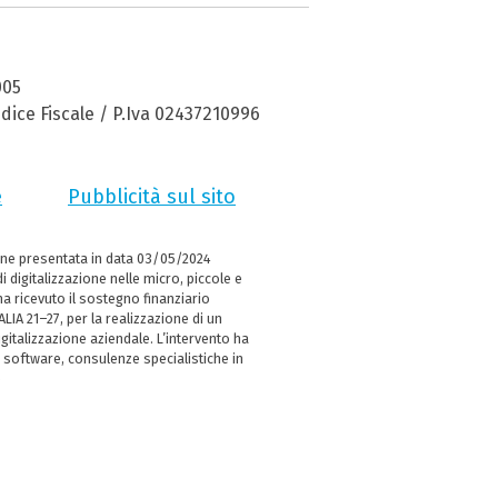
005
dice Fiscale / P.Iva 02437210996
e
Pubblicità sul sito
ne presentata in data 03/05/2024
i digitalizzazione nelle micro, piccole e
 ricevuto il sostegno finanziario
LIA 21–27, per la realizzazione di un
italizzazione aziendale. L’intervento ha
 software, consulenze specialistiche in
e