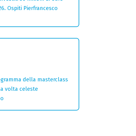
26. Ospiti Pierfrancesco
programma della masterclass
la volta celeste
no