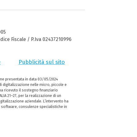
005
dice Fiscale / P.Iva 02437210996
e
Pubblicità sul sito
ne presentata in data 03/05/2024
i digitalizzazione nelle micro, piccole e
 ricevuto il sostegno finanziario
LIA 21–27, per la realizzazione di un
italizzazione aziendale. L’intervento ha
 software, consulenze specialistiche in
e