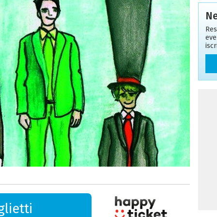
Ne
Res
eve
isc
lietti