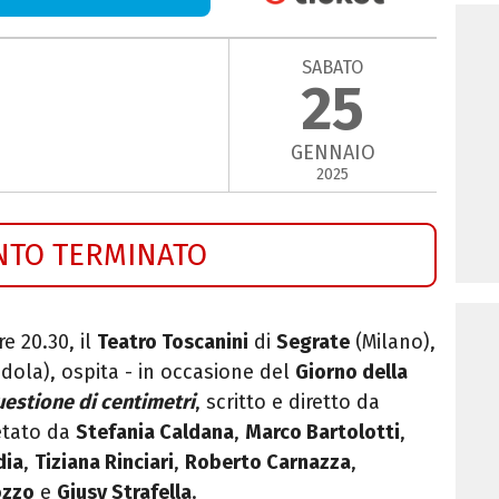
SABATO
25
GENNAIO
2025
NTO TERMINATO
re 20.30, il
Teatro Toscanini
di
Segrate
(Milano),
dola), ospita - in occasione del
Giorno della
estione di centimetri
, scritto e diretto da
etato da
Stefania Caldana
,
Marco Bartolotti
,
dia
,
Tiziana Rinciari
,
Roberto Carnazza
,
ozzo
e
Giusy Strafella
.