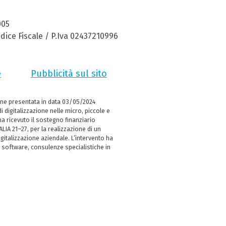
005
dice Fiscale / P.Iva 02437210996
e
Pubblicità sul sito
ne presentata in data 03/05/2024
i digitalizzazione nelle micro, piccole e
 ricevuto il sostegno finanziario
LIA 21–27, per la realizzazione di un
italizzazione aziendale. L’intervento ha
 software, consulenze specialistiche in
e