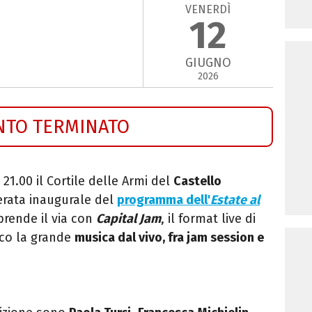
VENERDÌ
12
GIUGNO
2026
NTO TERMINATO
 21.00 il Cortile delle Armi del
Castello
erata inaugurale del
programma dell'
Estate al
o prende il via con
Capital Jam
, il format live di
lco la grande
musica dal vivo, fra jam session e