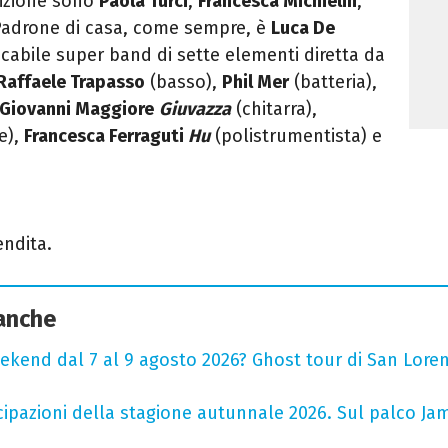
edizione sono
Paola Turci
,
Francesca Michielin
,
Padrone di casa, come sempre, è
Luca De
ncabile super band di sette elementi diretta da
Raffaele Trapasso
(basso),
Phil Mer
(batteria),
Giovanni Maggiore
Giuvazza
(chitarra),
e),
Francesca Ferraguti
Hu
(polistrumentista) e
endita.
 anche
ekend dal 7 al 9 agosto 2026? Ghost tour di San Loren
cipazioni della stagione autunnale 2026. Sul palco Ja