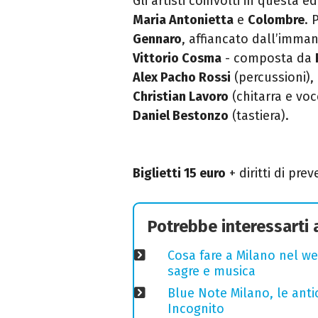
Gli artisti coinvolti in questa 
Maria Antonietta
e
Colombre
. 
Gennaro
, affiancato dall’imma
Vittorio Cosma
- composta da
Alex Pacho Rossi
(percussioni),
Christian Lavoro
(chitarra e voc
Daniel Bestonzo
(tastiera).
Biglietti 15 euro
+ diritti di prev
Potrebbe interessarti
Cosa fare a Milano nel we
sagre e musica
Blue Note Milano, le anti
Incognito