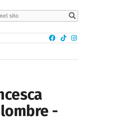
ancesca
olombre -