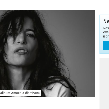
Ne
Res
eve
isc
o album Amore a dismisura