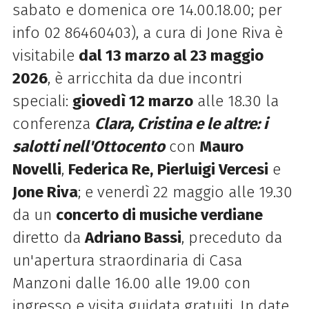
sabato e domenica ore 14.00.18.00; per
info 02 86460403), a cura di Jone Riva è
visitabile
dal 13 marzo al 23 maggio
2026
, è arricchita da due incontri
speciali:
giovedì 12 marzo
alle 18.30 la
conferenza
Clara, Cristina e le altre: i
salotti nell'Ottocento
con
Mauro
Novelli
,
Federica Re,
Pierluigi Vercesi
e
Jone Riva
; e venerdì 22 maggio alle 19.30
da un
concerto di musiche verdiane
diretto da
Adriano Bassi
, preceduto da
un'apertura straordinaria di Casa
Manzoni dalle 16.00 alle 19.00 con
ingresso e visita guidata gratuiti. In date