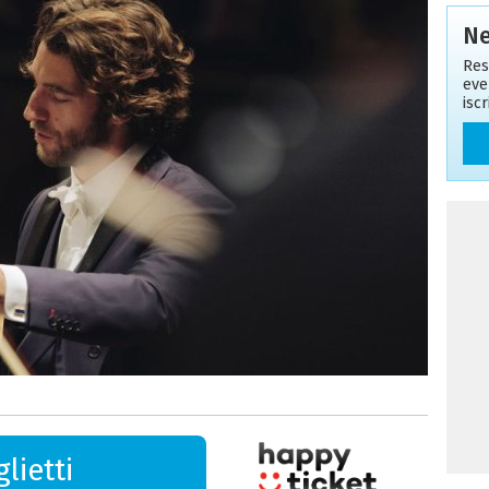
Ne
Res
eve
isc
lietti