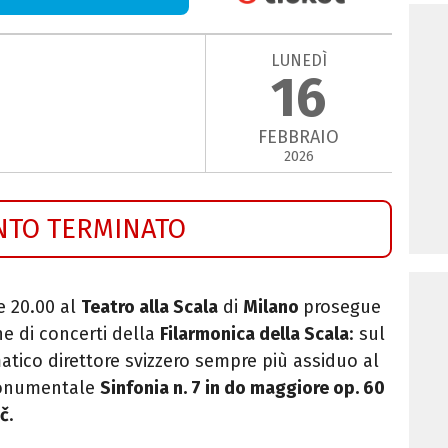
LUNEDÌ
16
FEBBRAIO
2026
NTO TERMINATO
e 20.00 al
Teatro alla Scala
di
Milano
prosegue
e di concerti della
Filarmonica della Scala
: sul
matico direttore svizzero sempre più assiduo al
monumentale
Sinfonia n. 7 in do maggiore op. 60
č
.