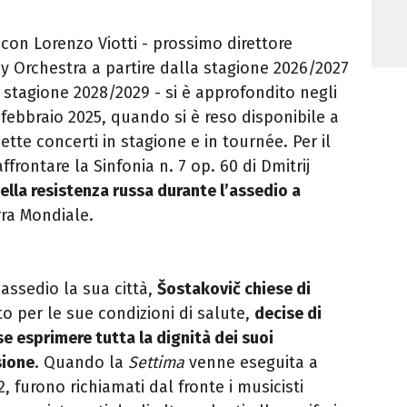
 con Lorenzo Viotti - prossimo direttore
 Orchestra a partire dalla stagione 2026/2027
 stagione 2028/2029 - si è approfondito negli
l febbraio 2025, quando si è reso disponibile a
sette concerti in stagione e in tournée. Per il
affrontare la Sinfonia n. 7 op. 60 di Dmitrij
lla resistenza russa durante l’assedio a
ra Mondiale.
assedio la sua città,
Šostakovič chiese di
to per le sue condizioni di salute,
decise di
e esprimere tutta la dignità dei suoi
sione
. Quando la
Settima
venne eseguita a
 furono richiamati dal fronte i musicisti