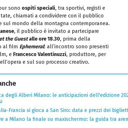
tour sono
ospiti speciali
, tra sportivi, registi e
ntate, chiamati a condividere con il pubblico
tive sul mondo della montagna contemporanea.
lanese
, il pubblico è invitato a partecipare
t the Guest
alle ore 18.30
, prima della
o al film
Ephemeral
: all’incontro sono presenti
ilm, e
Francesco Valentinuzzi
, produttore, per
ll’opera e sul suo processo creativo.
 anche
a degli Alberi Milano: le anticipazioni dell'edizione 20
i
ia-Francia si gioca a San Siro: data e prezzi dei bigliett
e a Milano la finale su maxischermo: la guida tra aren