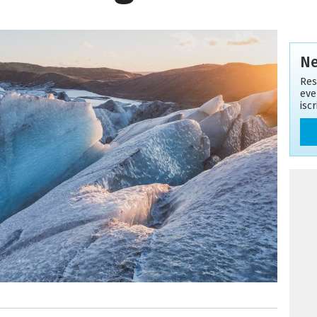
Ne
Res
eve
isc