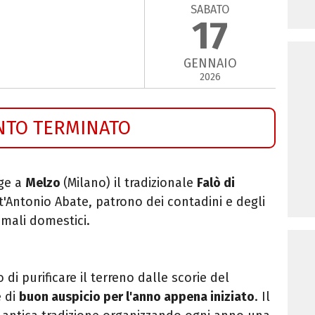
SABATO
17
GENNAIO
2026
NTO TERMINATO
lge a
Melzo
(Milano) il tradizionale
Falò di
t'Antonio Abate, patrono dei contadini e degli
imali domestici.
di purificare il terreno dalle scorie del
e di
buon auspicio per l'anno appena iniziato
. Il