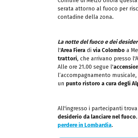
Comune di Melzo onora questa 
serata attorno al fuoco per risco
contadine della zona.
La notte del fuoco e dei desider
l'
Area Fiera
di
via Colombo
a Mel
trattori
, che arrivano presso l'
Alle ore 21.00 segue l'
accension
l’accompagnamento musicale, me
un
punto ristoro a cura degli Al
All'ingresso i partecipanti trov
desiderio da lanciare nel fuoco
perdere in Lombardia
.