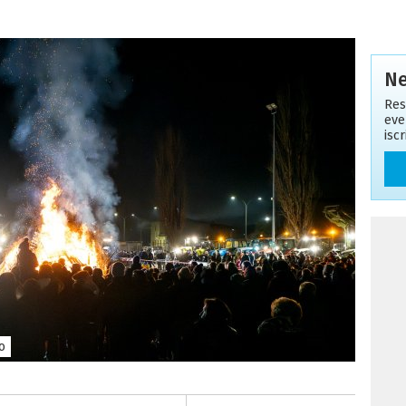
Ne
Res
eve
isc
o