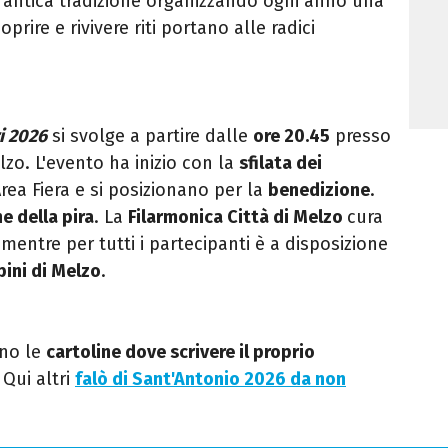
antica tradizione organizzando ogni anno una
prire e rivivere riti portano alle radici
i 2026
si svolge a partire dalle
ore 20.45
presso
zo. L'evento ha inizio con la
sfilata dei
Area Fiera e si posizionano per la
benedizione
.
e della pira
. La
Filarmonica Città di Melzo
cura
ntre per tutti i partecipanti è a disposizione
pini di Melzo
.
ano le
cartoline dove scrivere il proprio
. Qui altri
falò di Sant'Antonio 2026 da non