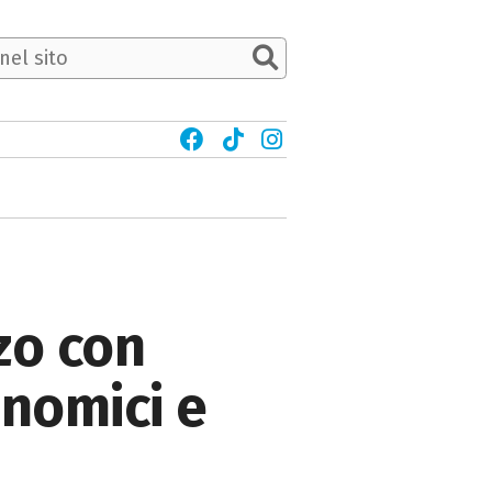
zo con
onomici e