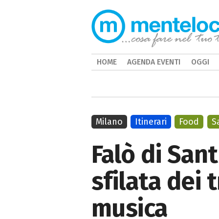
HOME
AGENDA EVENTI
OGGI
Milano
Itinerari
Food
S
Falò di San
sfilata dei 
musica