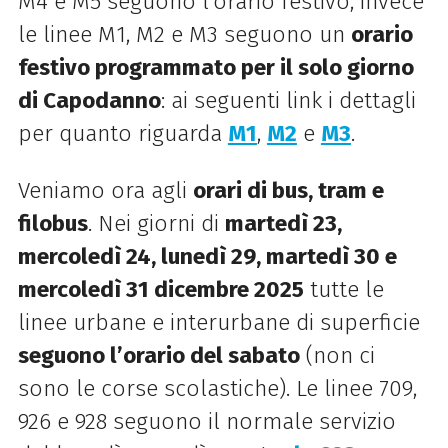
M4 e M5 seguono l’orario festivo; invece
le linee M1, M2 e M3 seguono un
orario
festivo programmato per il solo giorno
di Capodanno
: ai seguenti link i dettagli
per quanto riguarda
M1
,
M2
e
M3
.
Veniamo ora agli
orari di bus, tram e
filobus
. Nei giorni di
martedì 23,
mercoledì 24, lunedì 29, martedì 30 e
mercoledì 31 dicembre 2025
tutte le
linee urbane e interurbane di superficie
seguono l’orario del sabato
(non ci
sono le corse scolastiche). Le linee 709,
926 e 928 seguono il normale servizio