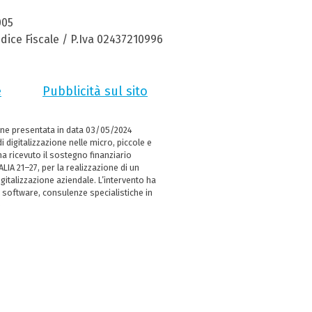
005
dice Fiscale / P.Iva 02437210996
e
Pubblicità sul sito
ne presentata in data 03/05/2024
i digitalizzazione nelle micro, piccole e
 ricevuto il sostegno finanziario
LIA 21–27, per la realizzazione di un
italizzazione aziendale. L’intervento ha
 software, consulenze specialistiche in
e