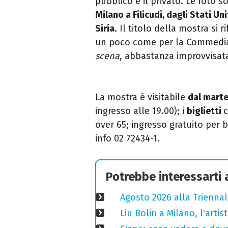
pubblico e il privato. Le foto 
Milano a Filicudi, dagli Stati Unit
Siria
. Il titolo della mostra si r
un poco come per la Commedia 
scena
, abbastanza improvvisat
La mostra è visitabile
dal marte
ingresso alle 19.00); i
biglietti
c
over 65; ingresso gratuito per b
info 02 72434-1.
Potrebbe interessarti
Agosto 2026 alla Triennal
Liu Bolin a Milano, l'arti