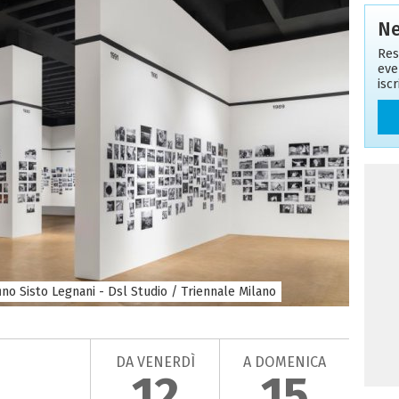
Ne
Res
eve
isc
no Sisto Legnani - Dsl Studio / Triennale Milano
DA VENERDÌ
A DOMENICA
12
15