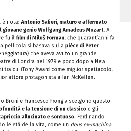
a è nota:
Antonio Salieri, maturo e affermato
 il giovane genio Wolfgang Amadeus Mozart
. A
e fu il
film di Miloš
Forman
, che quarant’anni fa
La pellicola si basava sulla
pièce di
Peter
eneggiatura) che aveva avuto un grande
eatre di Londra nel 1979 e poco dopo a New
 tra cui iTony Award come miglior spettacolo,
lior attore protagonista a Ian McKellen.
ndo Bruni e Francesco Frongia scelgono questo
profondità e la tensione di un classico
e gli
capriccio
allucinato e sontuoso
. Ferdinando
ndo le età della vita, come un
deus
ex-machina