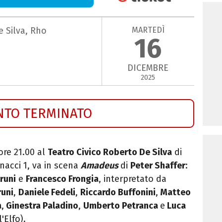
MARTEDÌ
e Silva, Rho
16
DICEMBRE
2025
NTO TERMINATO
ore 21.00 al
Teatro Civico Roberto De Silva
di
nnacci 1, va in scena
Amadeus
di
Peter Shaffer
:
runi
e
Francesco Frongia
, interpretato da
runi
,
Daniele Fedeli
,
Riccardo Buffonini
,
Matteo
a
,
Ginestra Paladino
,
Umberto Petranca
e
Luca
'Elfo).