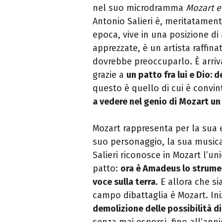
nel suo microdramma
Mozart e 
Antonio Salieri è, meritatamen
epoca, vive in una posizione di
apprezzate, è un artista raffin
dovrebbe preoccuparlo. È arriv
grazie a
un patto fra lui e Dio:
questo è quello di cui è convin
a vedere nel genio di Mozart
un
Mozart rappresenta per la sua e
suo personaggio, la sua musica
Salieri riconosce in Mozart l’un
patto:
ora è Amadeus lo strumen
voce sulla terra
. E allora che si
campo dibattaglia è Mozart. Ini
demolizione delle possibilità d
senza mai esporsi, fino all’ann