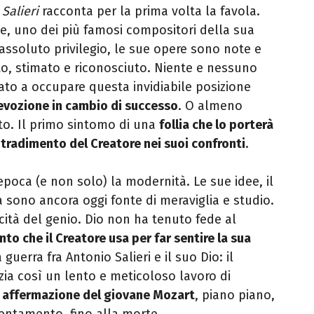
Salieri
racconta per la prima volta la favola.
te, uno dei più famosi compositori della sua
 assoluto privilegio, le sue opere sono note e
ato, stimato e riconosciuto. Niente e nessuno
ato a occupare questa invidiabile posizione
 devozione in cambio di successo
. O almeno
to. Il primo sintomo di una
follia che lo porterà
 tradimento del Creatore nei suoi confronti
.
poca (e non solo) la modernità. Le sue idee, il
 sono ancora oggi fonte di meraviglia e studio.
icità del genio. Dio non ha tenuto fede al
to che il Creatore usa per far
sentire la sua
a guerra fra Antonio Salieri e il suo Dio: il
zia così un lento e meticoloso lavoro di
i
affermazione del giovane Mozart
, piano piano,
ientamento, fino alla morte.