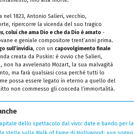
na nel 1823, Antonio Salieri, vecchio,
te, ripercorre la vicenda del suo tragico
s
, colui che ama Dio e
che da Dio è amato
-
ovane e geniale compositore trent’anni prima.
o sull’invidia
, con un
capovolgimento finale
nda creata da Puskin: è ovvio che Salieri,
a, non ha avvelenato Mozart, la sua malvagità
nto, ma farà qualsiasi cosa perché tutti lo
me possa essere legato in eterno a quello del
litto non commesso gli conceda l’immortalità.
 anche
capitale dello spettacolo dal vivo: date e bando per l
la stella sulla Walk of Fame di Hollywood: «un sogno 