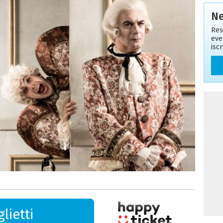
Ne
Res
eve
isc
lietti