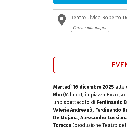
Teatro Civico Roberto D
Cerca sulla mappa
EVE
Martedì 16 dicembre 2025
alle 
Rho
(Milano), in piazza Enzo Ja
uno spettacolo di
Ferdinando B
Valeria Andreanò
,
Ferdinando B
De Mojana
,
Alessandro Lussian
Toracca
(produzione Teatro dell