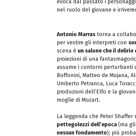
evoca dal passato i personaggi
nel ruolo del giovane e irriver
Antonio Marras
torna a collabo
per vestire gli interpreti con
so
scena è
un salone che il
delirio 
proiezioni di una fantasmagori
assume i contorni perturbanti d
Buffonini, Matteo de Mojana, A
Umberto Petranca, Luca Toracca
produzioni dell’Elfo e la giova
moglie di Mozart.
La leggenda che Peter Shaffer r
pettegolezzi dell’epoca
(ma gli
nessun fondamento
); più prob