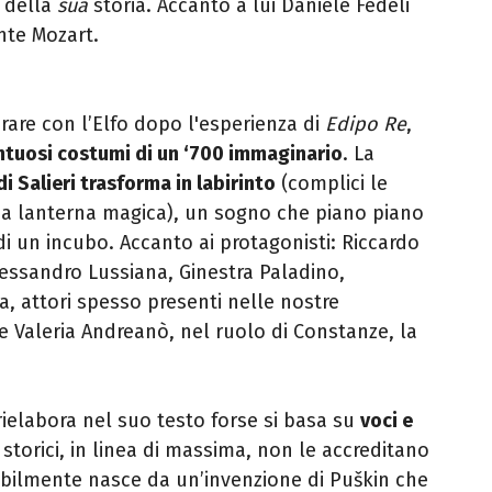
 della
sua
storia. Accanto a lui Daniele Fedeli
ente Mozart.
rare con l’Elfo dopo l'esperienza di
Edipo Re
,
ntuosi costumi di un ‘700 immaginario
. La
di Salieri trasforma in labirinto
(complici le
ca lanterna magica), un sogno che piano piano
i un incubo. Accanto ai protagonisti: Riccardo
lessandro Lussiana, Ginestra Paladino,
, attori spesso presenti nelle nostre
ne Valeria Andreanò, nel ruolo di Constanze, la
ielabora nel suo testo forse si basa su
voci e
 storici, in linea di massima, non le accreditano
abilmente nasce da un’invenzione di Puškin che