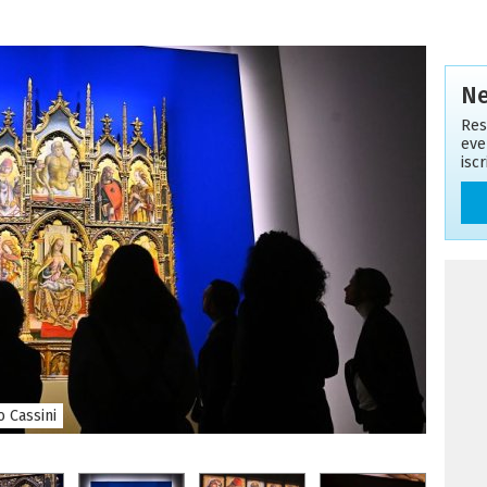
Ne
Res
eve
isc
o Cassini