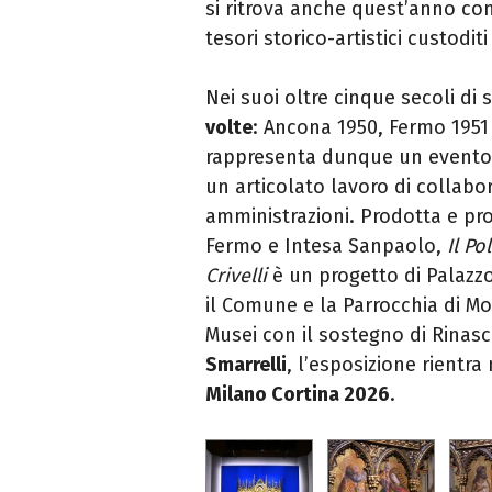
si ritrova anche quest’anno con 
tesori storico-artistici custoditi
Nei suoi oltre cinque secoli di 
volte
: Ancona 1950, Fermo 1951 
rappresenta dunque un evento di
un articolato lavoro di collabor
amministrazioni. Prodotta e pr
Fermo e Intesa Sanpaolo,
Il Po
Crivelli
è un progetto di Palazzo 
il Comune e la Parrocchia di Mo
Musei con il sostegno di Rinas
Smarrelli
, l’esposizione rientr
Milano Cortina 2026
.