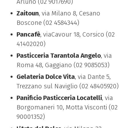
Arluno (02 9017690)
Zaitoun
, via Milano 8, Cesano
Boscone (02 4584344)
Pancafè
, viaCavour 18, Corsico (02
41402020)
Pasticceria Tarantola Angelo
, via
Roma 48, Gaggiano (02 9085053)
Gelateria Dolce Vita
, via Dante 5,
Trezzano sul Naviglio (02 48405920)
Panificio Pasticceria Locatelli
, via
Borgomaneri 10, Motta Visconti (02
90001352)