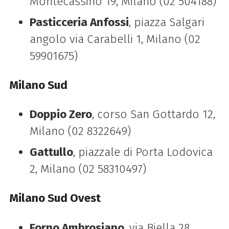
Montecassino 19, Milano (02 504188)
Pasticceria Anfossi
, piazza Salgari
angolo via Carabelli 1, Milano (02
59901675)
Milano Sud
Doppio Zero
, corso San Gottardo 12,
Milano (02 8322649)
Gattullo
, piazzale di Porta Lodovica
2, Milano (02 58310497)
Milano Sud Ovest
Forno Ambrosiano
, via Biella 28,