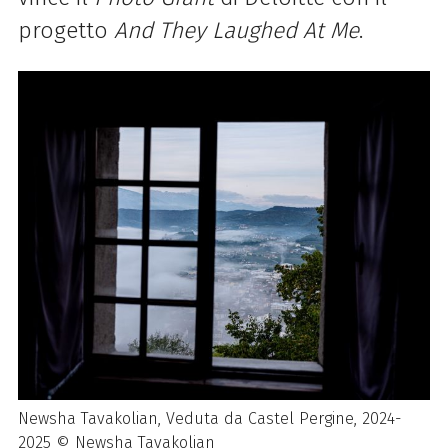
progetto
And They Laughed At Me
.
Newsha Tavakolian, Veduta da Castel Pergine, 2024-
2025 © Newsha Tavakolian