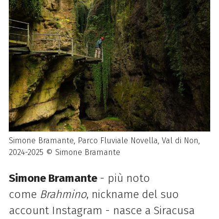
Simone Bramante, Parco Fluviale Novella, Val di Non,
2024-2025 © Simone Bramante
Simone Bramante
- più noto
come
Brahmino
, nickname del suo
account Instagram - nasce a Siracusa