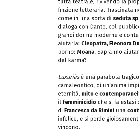
tutta teatrale, rivivendo la prop
finzione letteraria. Trascinata 
come in una sorta di
seduta spi
dialoga con Dante, col pubblico
grandi donne moderne e contem
aiutarla:
Cleopatra, Eleonora Du
porno:
Moana
. Sapranno aiutar
del karma?
Luxuriàs
è una parabola tragico
camaleontico, di un’anima impig
eternità,
mito e contemporanei
il
femminicidio
che si fa estasi 
di
Francesca da Rimini
una
con
infelice, e si perde gioiosamen
vincono.