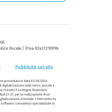
005
dice Fiscale / P.Iva 02437210996
e
Pubblicità sul sito
ne presentata in data 03/05/2024
i digitalizzazione nelle micro, piccole e
 ricevuto il sostegno finanziario
LIA 21–27, per la realizzazione di un
italizzazione aziendale. L’intervento ha
 software, consulenze specialistiche in
e