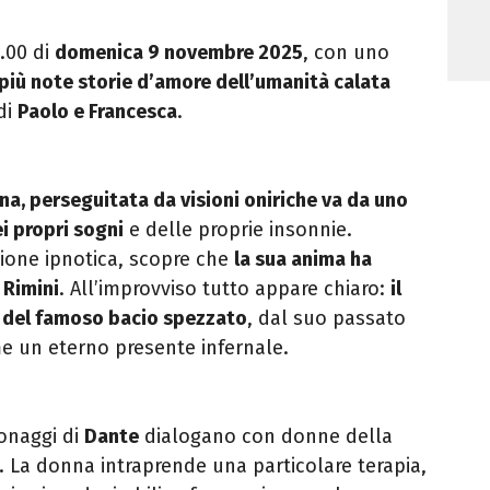
.00 di
domenica 9 novembre 2025
, con uno
più note storie d’amore dell’umanità calata
di
Paolo e Francesca
.
a, perseguitata da visioni oniriche va da uno
i propri sogni
e delle proprie insonnie.
sione ipnotica, scopre che
la sua anima ha
 Rimini
. All’improvviso tutto appare chiaro:
il
 del famoso bacio spezzato
, dal suo passato
me un eterno presente infernale.
sonaggi di
Dante
dialogano con donne della
La donna intraprende una particolare terapia,