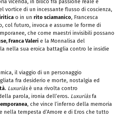
ria vicenda, in bilico fra passione reale e
nel vortice di un incessante flusso di coscienza,
ritica
o in un
rito sciamanico
, Francesca
, col futuro, invoca e assume le forme di
poranee, che come maestri invisibili possano
se, Franca Valeri
e la Monnalisa del
la nella sua eroica battaglia contro le insidie
mica, il viaggio di un personaggio
liata fra desiderio e morte, nostalgia ed
tà
.
Luxuriàs
è una rivolta contro
della parola, ironia dell’eros.
Luxuriàs
fa
temporanea
, che vince l’inferno della memoria
te nella tempesta d’Amore e di Eros che tutto