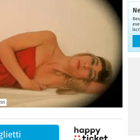
Ne
Res
eve
isc
iri
lietti