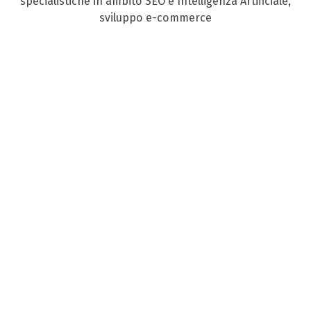
specialistiche in ambito SEO e Intelligenza Artificiale,
sviluppo e-commerce