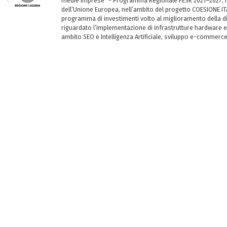
medie imprese” - Programma Regionale FESR 2021–2027, ha
dell’Unione Europea, nell’ambito del progetto COESIONE ITA
programma di investimenti volto al miglioramento della dig
riguardato l’implementazione di infrastrutture hardware e
ambito SEO e Intelligenza Artificiale, sviluppo e-commerc