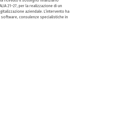
 ricevuto il sostegno finanziario
LIA 21–27, per la realizzazione di un
italizzazione aziendale. L’intervento ha
 software, consulenze specialistiche in
e