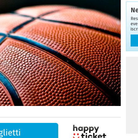
Ne
Res
eve
isc
lietti