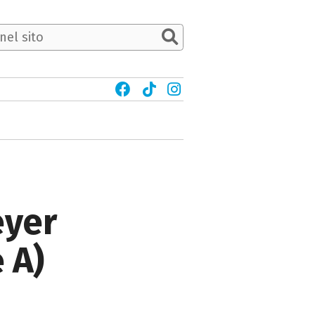
eyer
 A)