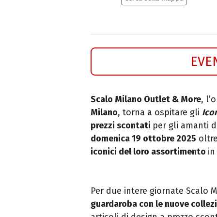
EVE
Scalo Milano Outlet & More
, l’
Milano
, torna a ospitare gli
Ico
prezzi scontati
per gli amanti 
domenica 19 ottobre 2025
oltr
iconici del loro assortimento
in
Per due intere giornate Scalo Mi
guardaroba con le nuove collez
articoli di design a prezzo scont