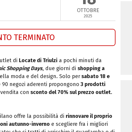
OTTOBRE
2025
NTO TERMINATO
outlet di
Locate di Triulzi
a pochi minuti da
nic Shopping Days
, due giorni di
shopping a
della moda e del design. Solo per
sabato 18 e
e 90 negozi aderenti propongono
3 prodotti
 vendita con
sconto del 70% sul prezzo outlet
.
lano offre la possibilità di
rinnovare il proprio
ioni autunno-inverno
e scegliere fra i migliori
ato: che si tratti di arricchire il guardaroba o di