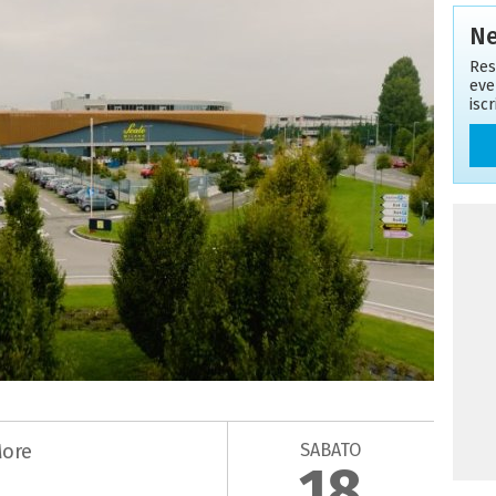
Ne
Res
eve
isc
SABATO
More
18