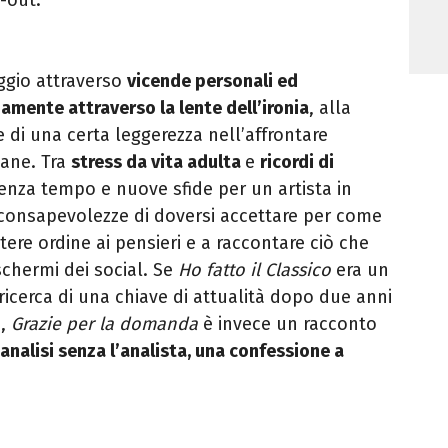
ggio attraverso
vicende personali ed
iamente attraverso la lente dell’ironia
, alla
e di una certa leggerezza nell’affrontare
iane. Tra
stress da vita adulta
e
ricordi di
senza tempo e nuove sfide per un artista in
e consapevolezze di doversi accettare per come
ttere ordine ai pensieri e a raccontare ciò che
chermi dei social. Se
Ho fatto il Classico
era un
 ricerca di una chiave di attualità dopo due anni
à,
Grazie per la domanda
è invece un racconto
analisi senza l’analista, una confessione a