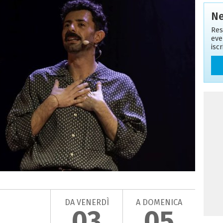
Ne
Res
eve
isc
DA VENERDÌ
A DOMENICA
03
05