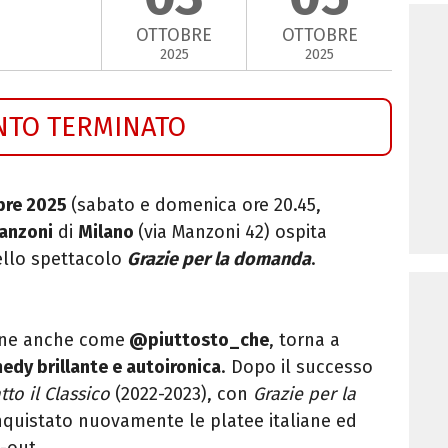
OTTOBRE
OTTOBRE
2025
2025
NTO TERMINATO
obre 2025
(sabato e domenica ore 20.45,
anzoni
di
Milano
(via Manzoni 42) ospita
ello spettacolo
Grazie per la domanda
.
line anche come
@piuttosto_che
, torna a
dy brillante e autoironica
. Dopo il successo
tto il Classico
(2022-2023), con
Grazie per la
nquistato nuovamente le platee italiane ed
-out.