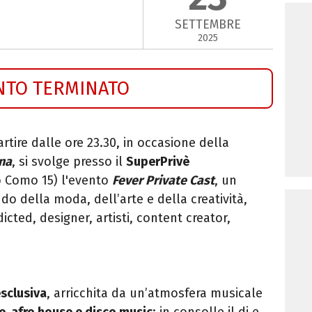
SETTEMBRE
2025
NTO TERMINATO
rtire dalle ore 23.30, in occasione della
na
, si svolge presso il
SuperPrivè
o Como 15) l'evento
Fever Private Cast
,
un
o della moda, dell’arte e della creatività,
icted, designer, artisti, content creator,
sclusiva
, arricchita
da un’atmosfera musicale
e, afro house e disco music
: in consolle il dj e