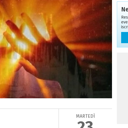
Ne
Res
eve
isc
MARTEDÌ
23