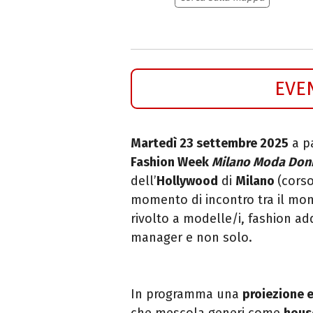
EVE
Martedì 23 settembre 2025
a pa
Fashion Week
Milano Moda Don
dell’
Hollywood
di
Milano
(cors
momento di incontro tra il mond
rivolto a modelle/i, fashion add
manager e non solo.
In programma una
proiezione e
che mescola generi come
hous