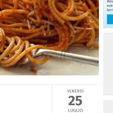
Res
eve
isc
VENERDÌ
25
LUGLIO