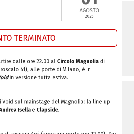
AGOSTO
2025
NTO TERMINATO
rtire dalle ore 22.00 al
Circolo Magnolia
di
roscalo 41), alle porte di Milano, è in
Void
in versione tutta estiva.
 Void sul mainstage del Magnolia: la line up
Andrea Isella
e
Clapside
.
 di tessera Arci (apertura porte ore 22.00). Per