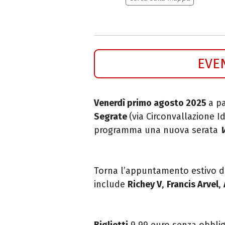
EVE
Venerdì primo agosto 2025
a pa
Segrate
(via Circonvallazione Id
programma una nuova serata
Torna l’appuntamento estivo di
include
Richey V
,
Francis Arvel
,
Biglietti
9,99 euro senza obbligo