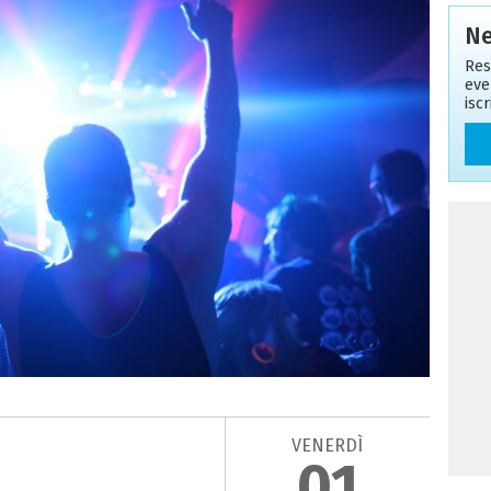
Ne
Res
eve
isc
VENERDÌ
01