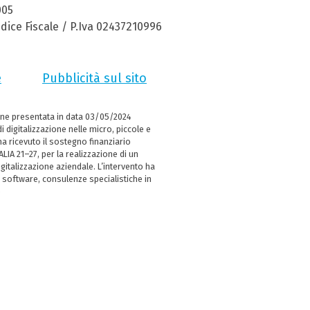
005
dice Fiscale / P.Iva 02437210996
e
Pubblicità sul sito
ne presentata in data 03/05/2024
i digitalizzazione nelle micro, piccole e
 ricevuto il sostegno finanziario
LIA 21–27, per la realizzazione di un
italizzazione aziendale. L’intervento ha
 software, consulenze specialistiche in
e