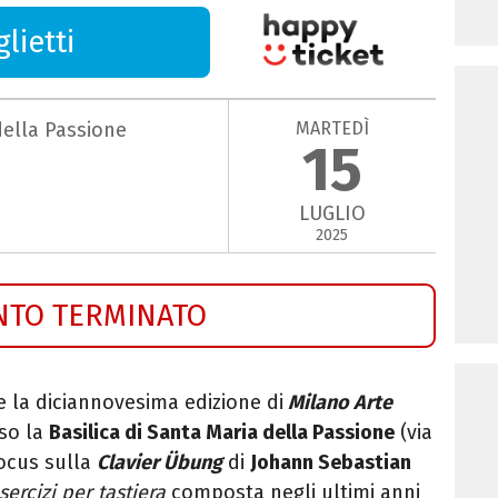
lietti
MARTEDÌ
della Passione
15
LUGLIO
2025
NTO TERMINATO
 la diciannovesima edizione di
Milano Arte
so la
Basilica di Santa Maria della Passione
(v
ia
focus sulla
Clavier Übung
di
Johann Sebastian
sercizi per tastiera
composta negli ultimi anni