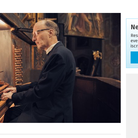
Ne
Res
eve
isc