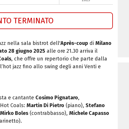
NTO TERMINATO
zz nella sala bistrot dell'
Après-coup
di
Milano
ato 28 giugno 2025
alle ore 21.30 arriva il
Coals
, che offre un repertorio che parte dalla
’hot jazz fino allo swing degli anni Venti e
ista e cantante
Cosimo Pignataro
,
 Hot Coals:
Martin Di Pietro
(piano),
Stefano
Mirko Boles
(contrabbasso),
Michele Capasso
arinetto).