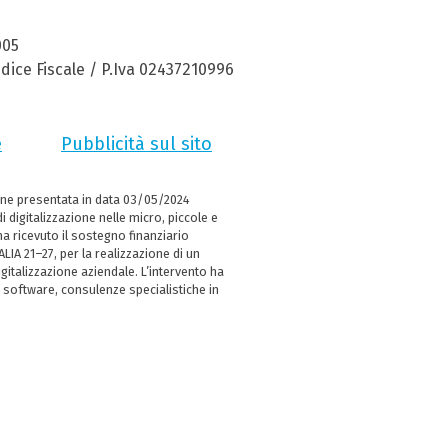
005
dice Fiscale / P.Iva 02437210996
e
Pubblicità sul sito
ne presentata in data 03/05/2024
i digitalizzazione nelle micro, piccole e
 ricevuto il sostegno finanziario
LIA 21–27, per la realizzazione di un
italizzazione aziendale. L’intervento ha
 software, consulenze specialistiche in
e