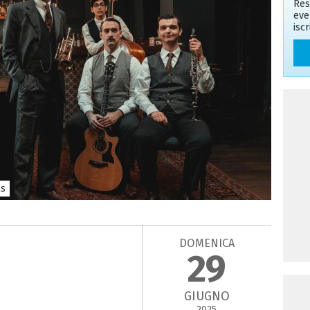
Res
eve
isc
ls
DOMENICA
29
GIUGNO
2025