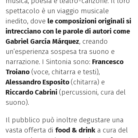
musica, poesia e teatro-canzone. Il loro
spettacolo è un viaggio musicale
inedito, dove
le composizioni originali si
intrecciano con le parole di autori come
Gabriel García Márquez
, creando
un’esperienza sospesa tra suono e
narrazione. I Sintonia sono:
Francesco
Troiano
(voce, chitarra e testi),
Alessandro Esposito
(chitarra) e
Riccardo Cabrini
(percussioni, cura del
suono).
Il pubblico può
inoltre degustare una
vasta offerta di
food & drink
a cura del