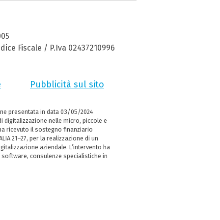
005
dice Fiscale / P.Iva 02437210996
e
Pubblicità sul sito
ne presentata in data 03/05/2024
i digitalizzazione nelle micro, piccole e
 ricevuto il sostegno finanziario
LIA 21–27, per la realizzazione di un
italizzazione aziendale. L’intervento ha
 software, consulenze specialistiche in
e