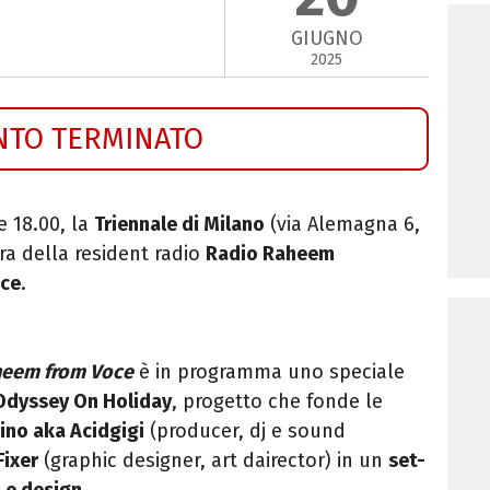
GIUGNO
2025
NTO TERMINATO
re 18.00, la
Triennale di Milano
(via Alemagna 6,
ra della resident radio
Radio Raheem
ce
.
heem from Voce
è in programma uno speciale
Odyssey On Holiday
, progetto che fonde le
ino aka Acidgigi
(producer, dj e sound
Fixer
(graphic designer, art dairector) in un
set-
a e design
.