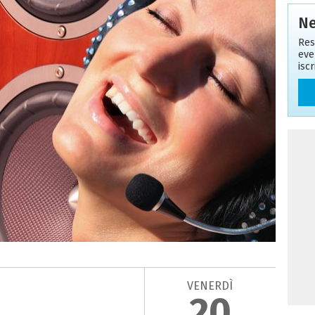
Ne
Res
eve
isc
VENERDÌ
20