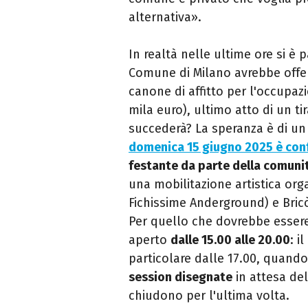
alternativa».
In realtà nelle ultime ore si è 
Comune di Milano avrebbe offe
canone di affitto per l'occupazi
mila euro), ultimo atto di un t
succederà? La speranza è di un 
d
omenica 15 giugno 2025 è con
festante da parte della comuni
una mobilitazione artistica org
Fichissime Anderground)
e
Bric
Per quello che dovrebbe essere 
aperto
dalle 15.00 alle 20.00
: i
particolare dalle 17.00, quando
session disegnate
in attesa de
chiudono per l'ultima volta.