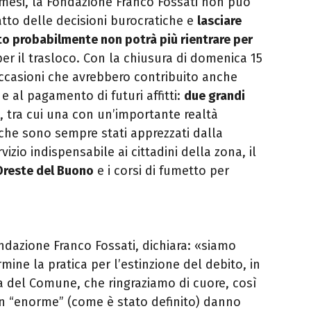
 mesi, la Fondazione Franco Fossati non può
atto delle decisioni burocratiche e
lasciare
to probabilmente non potrà più rientrare per
er il trasloco.
Con la chiusura di domenica 15
ccasioni che avrebbero contribuito anche
 al pagamento di futuri affitti:
due grandi
, tra cui una con un’importante realtà
che sono sempre stati apprezzati dalla
izio indispensabile ai cittadini della zona, il
 Oreste del Buono
e i corsi di fumetto per
ndazione Franco Fossati, dichiara: «siamo
rmine la pratica per l’estinzione del debito, in
a del Comune, che ringraziamo di cuore, così
n “enorme” (come è stato definito) danno