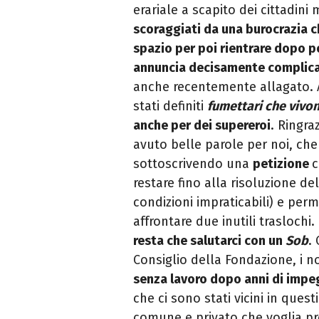
erariale a scapito dei cittadi
scoraggiati da una burocrazia 
spazio per poi rientrare dopo p
annuncia decisamente complic
anche recentemente allagato. A
stati definiti
fumettari che vivon
anche per dei supereroi
. Ringra
avuto belle parole per noi, che
sottoscrivendo una
petizione
c
restare fino alla risoluzione d
condizioni impraticabili) e per
affrontare due inutili traslochi.
resta che salutarci con un
Sob
.
Consiglio della Fondazione, i no
senza lavoro dopo anni di imp
che ci sono stati vicini in quest
comune e privato che voglia pr