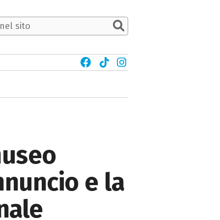
museo
nnuncio e la
nale