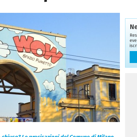
Ne
Res
eve
isc