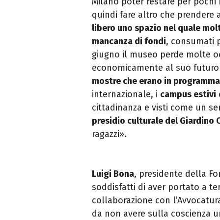
Milano poter restare per pochi
quindi fare altro che prendere 
libero uno spazio nel quale mol
mancanza di fondi
, consumati p
giugno il museo perde molte o
economicamente al suo futuro e
mostre che erano in programma
internazionale, i
campus estivi
cittadinanza e visti come un serv
presidio culturale del Giardino
ragazzi».
Luigi Bona
, presidente della Fo
soddisfatti di aver portato a te
collaborazione con l’Avvocatur
da non avere sulla coscienza u