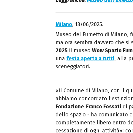
Leggi anche:
Museo del Fumetto 
Milano
, 13/06/2025.
Museo del Fumetto di Milano, fin
ma ora sembra davvero che si s
2025
il museo
Wow Spazio Fum
una
festa aperta a tutti
, alla p
sceneggiatori.
«
Il Comune di Milano, con il qu
abbiamo concordato l’estinzione
Fondazione Franco Fossati
di p
dello spazio - ha comunicato c
completamente libero entro d
cessazione di ogni attività»: c