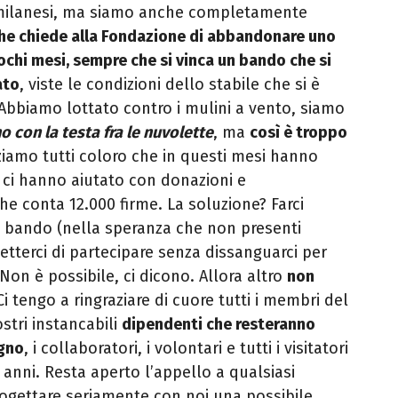
ni milanesi, ma siamo anche completamente
che chiede alla Fondazione di abbandonare uno
ochi mesi, sempre che si vinca un bando che si
ato
, viste le condizioni dello stabile che si è
bbiamo lottato contro i mulini a vento, siamo
o con la testa fra le nuvolette
, ma
così è troppo
ziamo tutti coloro che in questi mesi hanno
 ci hanno aiutato con donazioni e
he conta 12.000 firme. La soluzione? Farci
el bando (nella speranza che non presenti
metterci di partecipare senza dissanguarci per
 Non è possibile, ci dicono. Allora altro
non
 Ci tengo a ringraziare di cuore tutti i membri del
stri instancabili
dipendenti che resteranno
egno
, i collaboratori, i volontari e tutti i visitatori
i anni. Resta aperto l’appello a qualsiasi
ogettare seriamente con noi una possibile