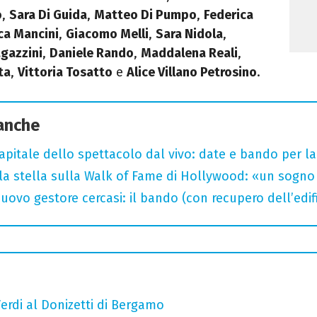
o
,
Sara Di Guida
,
Matteo Di Pumpo
,
Federica
ca Mancini
,
Giacomo Melli
,
Sara Nidola
,
gazzini
,
Daniele Rando
,
Maddalena Reali
,
ta
,
Vittoria Tosatto
e
Alice Villano Petrosino
.
 anche
capitale dello spettacolo dal vivo: date e bando per l
la stella sulla Walk of Fame di Hollywood: «un sogno 
uovo gestore cercasi: il bando (con recupero dell’edifi
erdi al Donizetti di Bergamo