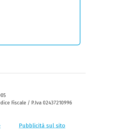
005
dice Fiscale / P.Iva 02437210996
e
Pubblicità sul sito