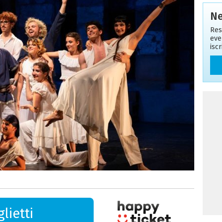
Ne
Res
eve
isc
lietti